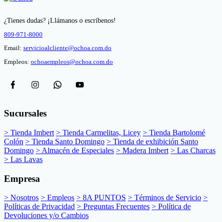
¿Tienes dudas? ¡Llámanos o escríbenos!
809-971-8000
Email:
servicioalcliente@ochoa.com.do
Empleos:
ochoaempleos@ochoa.com.do
Sucursales
> Tienda Imbert
> Tienda Carmelitas, Licey
> Tienda Bartolomé
Colón
> Tienda Santo Domingo
> Tienda de exhibición Santo
Domingo
> Almacén de Especiales
> Madera Imbert
> Las Charcas
> Las Lavas
Empresa
> Nosotros
> Empleos
> 8A PUNTOS
> Términos de Servicio
>
Políticas de Privacidad
> Preguntas Frecuentes
> Política de
Devoluciones y/o Cambios