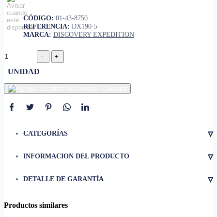
CÓDIGO:
01-43-8750
REFERENCIA:
DX190-5
MARCA:
DISCOVERY EXPEDITION
UNIDAD
Comprar
▿
CATEGORÍAS
▿
INFORMACION DEL PRODUCTO
• Tamaño
3.3" x 3.3" x 7.7"
▿
DETALLE DE GARANTÍA
• Peso
7.76 Oz
• Distancia efectiva del haz
3 m
Productos similares
• Tipo de luz
LED