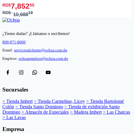
7,852
RD$
55
RD$
19
10,688
¿Tienes dudas? ¡Llámanos o escríbenos!
809-971-8000
Email:
servicioalcliente@ochoa.com.do
Empleos:
ochoaempleos@ochoa.com.do
Sucursales
> Tienda Imbert
> Tienda Carmelitas, Licey
> Tienda Bartolomé
Colón
> Tienda Santo Domingo
> Tienda de exhibición Santo
Domingo
> Almacén de Especiales
> Madera Imbert
> Las Charcas
> Las Lavas
Empresa