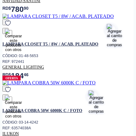
NAVIDAD-SANTINI
780
RD$
90
favorito
LAMPARA CLOSET T5 / 8W / ACAB. PLATEADO
CÓDIGO: 01-48-5653
REF: 972441
GENERAL LIGHTING
184
RD$
46
OFERTA
favorito
LAMPARA COBRA 50W 6000K C / FOTO
CÓDIGO: 03-14-4242
REF: 63574038A
ILUKON