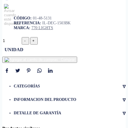
CÓDIGO:
01-48-5131
REFERENCIA:
IL-DEC-1503BK
MARCA:
770 LIGHTS
UNIDAD
Comprar
▿
CATEGORÍAS
▿
INFORMACION DEL PRODUCTO
• Material
Metal y plástico
▿
DETALLE DE GARANTÍA
• Tipo de luz
LED
• Potencia
16 W