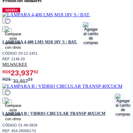
Productos similares
• Voltaje
100 - 265 V
• Amperaje
0.45 A
OFERTA
• Dimensiones
690 x 95 x 30 mm
• Flujo luminoso
1300 lm
• Temperatura de color
4000 K
favorito
• Grado de protección
IP20
LAMPARA 4,400 LMS M18 18V S / BAT.
• CRI
80
CÓDIGO: 03-12-1451
• Vida útil
30000 horas
REF: 2146-20
MILWAUKEE
• Acabado
Negro
23,937
RD$
92
• Uso recomendado
Interior
RD$
23
31,917
favorito
LAMPARA B / VIDRIO CIRCULAR TRANSP 40X53CM
CÓDIGO: 01-48-5829
REF: 454-2600017/1