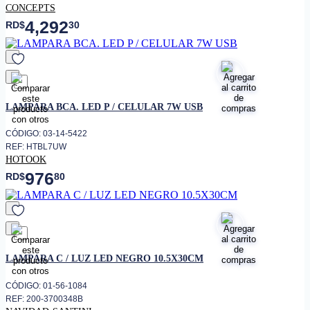
CONCEPTS
4,292
RD$
30
favorito
LAMPARA BCA. LED P / CELULAR 7W USB
CÓDIGO: 03-14-5422
REF: HTBL7UW
HOTOOK
976
RD$
80
favorito
LAMPARA C / LUZ LED NEGRO 10.5X30CM
CÓDIGO: 01-56-1084
REF: 200-3700348B