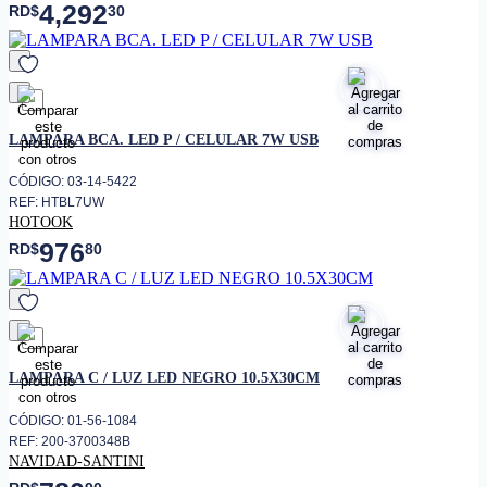
4,292
RD$
30
favorito
LAMPARA BCA. LED P / CELULAR 7W USB
CÓDIGO: 03-14-5422
REF: HTBL7UW
HOTOOK
976
RD$
80
favorito
LAMPARA C / LUZ LED NEGRO 10.5X30CM
CÓDIGO: 01-56-1084
REF: 200-3700348B
NAVIDAD-SANTINI