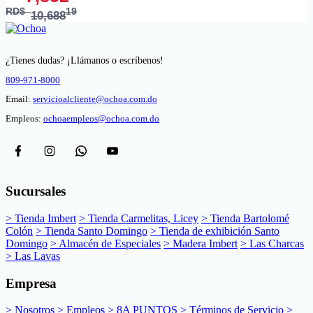
RD$
19
10,688
¿Tienes dudas? ¡Llámanos o escríbenos!
809-971-8000
Email:
servicioalcliente@ochoa.com.do
Empleos:
ochoaempleos@ochoa.com.do
Sucursales
> Tienda Imbert
> Tienda Carmelitas, Licey
> Tienda Bartolomé
Colón
> Tienda Santo Domingo
> Tienda de exhibición Santo
Domingo
> Almacén de Especiales
> Madera Imbert
> Las Charcas
> Las Lavas
Empresa
> Nosotros
> Empleos
> 8A PUNTOS
> Términos de Servicio
>