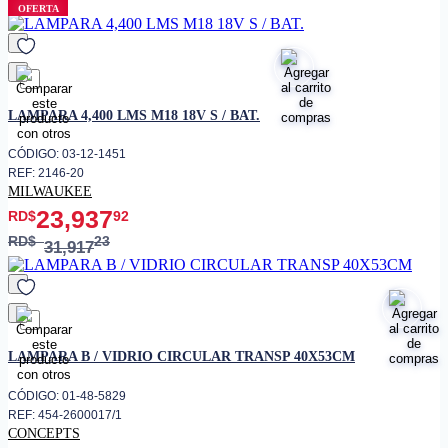
• Dimensiones
178 x 128 x 13 mm
OFERTA
• Puerto de carga
USB tipo‑C
• Eficiencia de carga
~75%
Iluminación ligera y carga de
• Uso
favorito
dispositivos
LAMPARA 4,400 LMS M18 18V S / BAT.
• Voltaje de funcionamiento
DC5 V
CÓDIGO: 03-12-1451
Iluminación de celular,
REF: 2146-20
• Aplicaciones
escritorio, lectura o espacios
MILWAUKEE
pequeños
23,937
RD$
92
RD$
23
31,917
favorito
LAMPARA B / VIDRIO CIRCULAR TRANSP 40X53CM
CÓDIGO: 01-48-5829
REF: 454-2600017/1
CONCEPTS