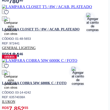
780
RD$
90
favorito
LAMPARA CLOSET T5 / 8W / ACAB. PLATEADO
CÓDIGO: 01-48-5653
REF: 972441
GENERAL LIGHTING
184
RD$
46
OFERTA
favorito
LAMPARA COBRA 50W 6000K C / FOTO
CÓDIGO: 03-14-4242
REF: 63574038A
ILUKON
7,852
RD$
55