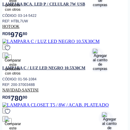
LAMPARA BCA. LED P / CELULAR 7W USB
CÓDIGO: 03-14-5422
REF: HTBL7UW
HOTOOK
976
RD$
80
favorito
LAMPARA C / LUZ LED NEGRO 10.5X30CM
CÓDIGO: 01-56-1084
REF: 200-3700348B
NAVIDAD-SANTINI
780
RD$
90
favorito