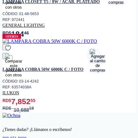
LAMPARA CLOSET T5 / 8W / ACAB. PLATEADO
CÓDIGO: 01-48-5653
REF: 972441
GENERAL LIGHTING
184
RD$
46
OFERTA
favorito
LAMPARA COBRA 50W 6000K C / FOTO
CÓDIGO: 03-14-4242
REF: 63574038A
ILUKON
7,852
RD$
55
RD$
19
10,688
¿Tienes dudas? ¡Llámanos o escríbenos!