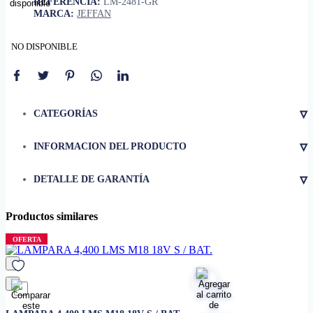
REFERENCIA:
LM-2481-GR
MARCA:
JEFFAN
NO DISPONIBLE
▿
CATEGORÍAS
▿
INFORMACION DEL PRODUCTO
• Tipo de lámpara
colgante
▿
DETALLE DE GARANTÍA
• Material pantalla
rafia
• Color pantalla
gris
Productos similares
• Dimensiones pantalla
510 x 530 mm
• Potencia máxima bombillo
60 W
OFERTA
favorito