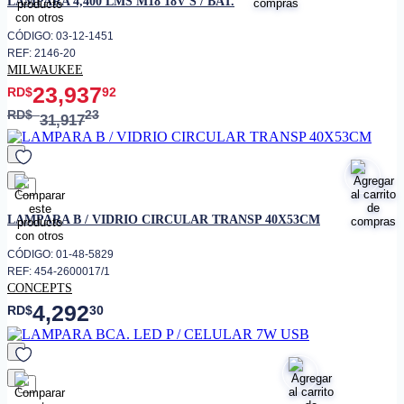
LAMPARA 4,400 LMS M18 18V S / BAT.
CÓDIGO: 03-12-1451
REF: 2146-20
MILWAUKEE
23,937
RD$
92
RD$
23
31,917
favorito
LAMPARA B / VIDRIO CIRCULAR TRANSP 40X53CM
CÓDIGO: 01-48-5829
REF: 454-2600017/1
CONCEPTS
4,292
RD$
30
favorito