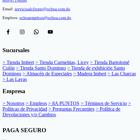
809-971-8000
Email:
servicioalcliente@ochoa.com.do
Empleos:
ochoaempleos@ochoa.com.do
Sucursales
> Tienda Imbert
> Tienda Carmelitas, Licey
> Tienda Bartolomé
Colón
> Tienda Santo Domingo
> Tienda de exhibición Santo
Domingo
> Almacén de Especiales
> Madera Imbert
> Las Charcas
> Las Lavas
Empresa
> Nosotros
> Empleos
> 8A PUNTOS
> Términos de Servicio
>
Políticas de Privacidad
> Preguntas Frecuentes
> Política de
Devoluciones y/o Cambios
PAGA SEGURO