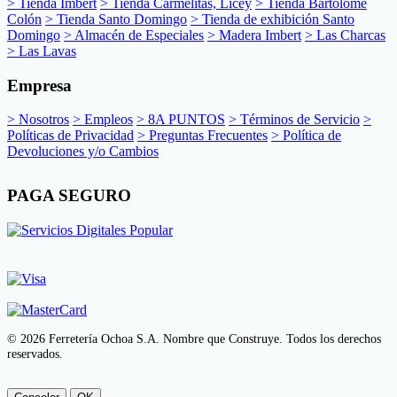
> Tienda Imbert
> Tienda Carmelitas, Licey
> Tienda Bartolomé
Colón
> Tienda Santo Domingo
> Tienda de exhibición Santo
Domingo
> Almacén de Especiales
> Madera Imbert
> Las Charcas
> Las Lavas
Empresa
> Nosotros
> Empleos
> 8A PUNTOS
> Términos de Servicio
>
Políticas de Privacidad
> Preguntas Frecuentes
> Política de
Devoluciones y/o Cambios
PAGA SEGURO
© 2026 Ferretería Ochoa S.A. Nombre que Construye. Todos los derechos
reservados.