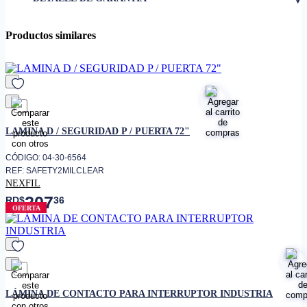
• Capacidad de corriente
60 A
Sistemas de interruptores
Productos similares
• Aplicación
eléctricos industriales y
residenciales
• Función
• Conducción de corriente
dentro del interruptor
favorito
• Contacto eléctrico entre
LAMINA D / SEGURIDAD P / PUERTA 72"
partes móviles del switch
Aleación metálica conductora
CÓDIGO: 04-30-6564
• Material
(cobre / aleación de alta
REF: SAFETY2MILCLEAR
conductividad según diseño)
NEXFIL
Interruptor de potencia /
207
• Tipo de sistema
RD$
36
seccionamiento
OFERTA
• Montaje
Interno
Tableros eléctricos, sistemas de
• Uso
distribución, control de energía
Alta resistencia al calentamiento
• Resistencia térmica
favorito
por carga
LÁMINA DE CONTACTO PARA INTERRUPTOR INDUSTRIA
• Características adicionales