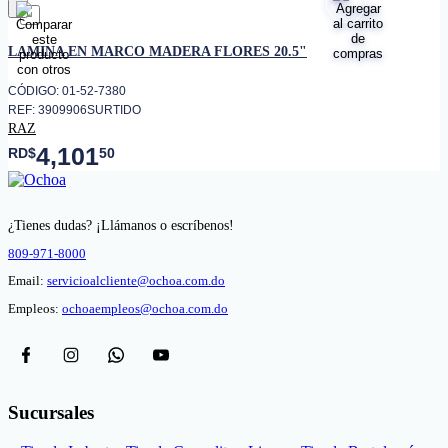
favorito
LAMINA EN MARCO MADERA FLORES 20.5"
CÓDIGO: 01-52-7380
REF: 3909906SURTIDO
RAZ
4,101
RD$
50
¿Tienes dudas? ¡Llámanos o escríbenos!
809-971-8000
Email:
servicioalcliente@ochoa.com.do
Empleos:
ochoaempleos@ochoa.com.do
Sucursales