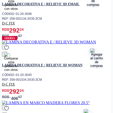
favorito
LAMINA DECORATIVA E / RELIEVE 3D EMAIL
CÓDIGO: 01-20-3046
REF: 358-002134.3X30.3CM
D-C FIX
292
RD$
24
RD$
47
406
OFERTA
favorito
LAMINA DECORATIVA E / RELIEVE 3D WOMAN
CÓDIGO: 01-20-3045
REF: 358-001534.3X30.3CM
D-C FIX
292
RD$
24
RD$
47
406