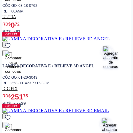
• Contacto de baja resistencia
CÓDIGO: 03-18-0762
eléctrica
REF: 60AMP.
ULTRA
• Diseño para larga vida útil
0
RD$
72
• Repuesto interno de
interruptores ULTRA
RD$
91
0
OFERTA
Sistemas de switch modulares
• Compatibilidad
estándar
favorito
LAMINA DECORATIVA E / RELIEVE 3D ANGEL
CÓDIGO: 01-20-3043
REF: 358-001423.7X15.3CM
D-C FIX
251
RD$
75
RD$
29
343
OFERTA