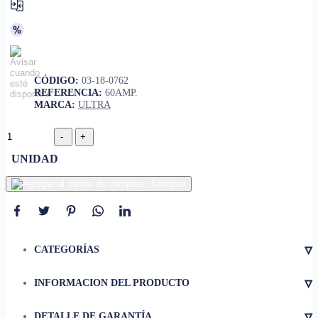
CÓDIGO:
03-18-0762
REFERENCIA:
60AMP.
MARCA:
ULTRA
UNIDAD
Comprar
▿
CATEGORÍAS
▿
INFORMACION DEL PRODUCTO
Lámina de contacto para
• Tipo de producto
interruptor (switch)
▿
DETALLE DE GARANTÍA