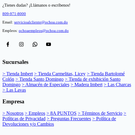
¿Tienes dudas? ¡Llámanos o escríbenos!
809-971-8000
Email:
servicioalcliente@ochoa.com.do
Empleos:
ochoaempleos@ochoa.com.do
Sucursales
> Tienda Imbert
> Tienda Carmelitas, Licey
> Tienda Bartolomé
Colón
> Tienda Santo Domingo
> Tienda de exhibición Santo
Domingo
> Almacén de Especiales
> Madera Imbert
> Las Charcas
> Las Lavas
Empresa
> Nosotros
> Empleos
> 8A PUNTOS
> Términos de Servicio
>
Políticas de Privacidad
> Preguntas Frecuentes
> Política de
Devoluciones y/o Cambios