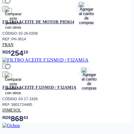
favorito
FILTRO ACEITE DE MOTOR PH3614
CÓDIGO: 02-26-0208
REF: PH-3614
FRAN
254
RD$
10
favorito
FILTRO ACEITE F32SM1D / F32AM1A
CÓDIGO: 03-17-1928
REF: 5801724485
INMESOL
868
RD$
43