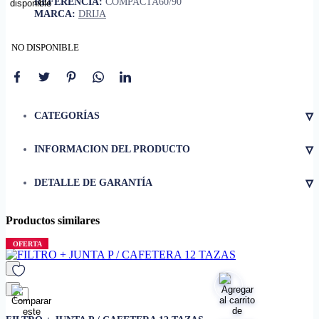
REFERENCIA:
COMPACTA60/90
MARCA:
DRIJA
NO DISPONIBLE
▿
CATEGORÍAS
▿
INFORMACION DEL PRODUCTO
• Material
Aluminio
▿
DETALLE DE GARANTÍA
Campanas Drija Compacta 60 y
• Compatibilidad
90
• Tipo
Filtro de grasa lavable
Productos similares
• Dimensiones
60 x 30 x 1 cm
OFERTA
• Peso
0.3 kg
• Características adicionales
• Filtro lavable y reutilizable
favorito
• Retiene eficazmente la grasa