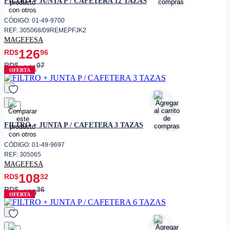
FILTRO + JUNTA P / CAFETERA 12 TAZAS
• Compatible con modelos Drija
Compacta 60 y 90
CÓDIGO: 01-49-9700
REF: 305068/09REMEPFJK2
• Fácil de instalar y mantener
MAGEFESA
• Ideal para uso doméstico
126
RD$
96
RD$
07
141
OFERTA
favorito
FILTRO + JUNTA P / CAFETERA 3 TAZAS
CÓDIGO: 01-49-9697
REF: 305065
MAGEFESA
108
RD$
32
RD$
36
120
OFERTA