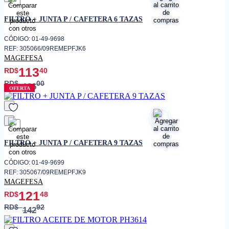
favorito
FILTRO + JUNTA P / CAFETERA 6 TAZAS
CÓDIGO: 01-49-9698
REF: 305066/09REMEPFJK6
MAGEFESA
113
RD$
40
RD$
00
126
OFERTA
favorito
FILTRO + JUNTA P / CAFETERA 9 TAZAS
CÓDIGO: 01-49-9699
REF: 305067/09REMEPFJK9
MAGEFESA
121
RD$
48
RD$
92
142