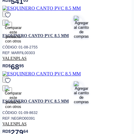
541
RD$
05
favorito
ESQUINERO CANTO PVC 8.5 MM
CÓDIGO: 01-08-2755
REF: MARFIL00303
VALENPLAS
68
RD$
95
favorito
ESQUINERO CANTO PVC 8.5 MM
CÓDIGO: 01-09-8632
REF: NEGRO00391
VALENPLAS
279
RD$
64