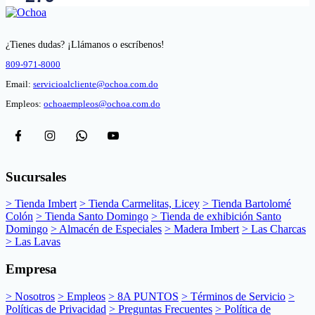
¿Tienes dudas? ¡Llámanos o escríbenos!
809-971-8000
Email:
servicioalcliente@ochoa.com.do
Empleos:
ochoaempleos@ochoa.com.do
Sucursales
> Tienda Imbert
> Tienda Carmelitas, Licey
> Tienda Bartolomé
Colón
> Tienda Santo Domingo
> Tienda de exhibición Santo
Domingo
> Almacén de Especiales
> Madera Imbert
> Las Charcas
> Las Lavas
Empresa
> Nosotros
> Empleos
> 8A PUNTOS
> Términos de Servicio
>
Políticas de Privacidad
> Preguntas Frecuentes
> Política de