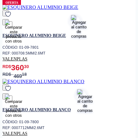
Protección y acabado de ángulos
OFERTA
• Uso recomendado
en revestimientos y pavimentos
cerámicos
Instalaciones en ambientes
• Aplicación
residenciales e industriales
favorito
Alta resistencia al impacto,
ESQUINERO ALUMINIO BEIGE
• Características
rayados, y a la corrosión
CÓDIGO: 01-09-7801
REF: 000708.5MM/2.6MT
VALENPLAS
360
RD$
30
RD$
18
469
favorito
ESQUINERO ALUMINIO BLANCO
CÓDIGO: 01-09-7800
REF: 0007712MM/2.6MT
VALENPLAS