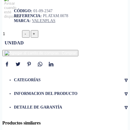
CÓDIGO:
01-09-2347
REFERENCIA:
PLATAM.0078
MARCA:
VALENPLAS
UNIDAD
Comprar
▿
CATEGORÍAS
▿
INFORMACION DEL PRODUCTO
• Material
Aluminio
▿
DETALLE DE GARANTÍA
• Grosor
12 mm
• Color
Plata mate
Productos similares
• Longitud
2.6 m