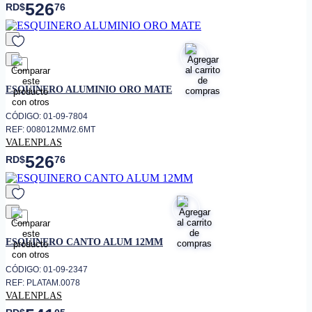
526
RD$
76
favorito
ESQUINERO ALUMINIO ORO MATE
CÓDIGO: 01-09-7804
REF: 008012MM/2.6MT
VALENPLAS
526
RD$
76
favorito
ESQUINERO CANTO ALUM 12MM
CÓDIGO: 01-09-2347
REF: PLATAM.0078
VALENPLAS