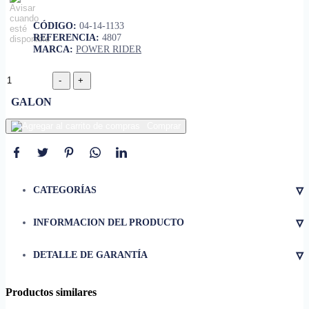
CÓDIGO:
04-14-1133
REFERENCIA:
4807
MARCA:
POWER RIDER
GALON
Comprar
▿
CATEGORÍAS
▿
INFORMACION DEL PRODUCTO
• Un esmalte alquídico durable
particularmente diseñado para
▿
DETALLE DE GARANTÍA
equipos industriales,
implementos y maquinarias
Productos similares
• Además, puede ser utilizado
sobre cualquier superficie