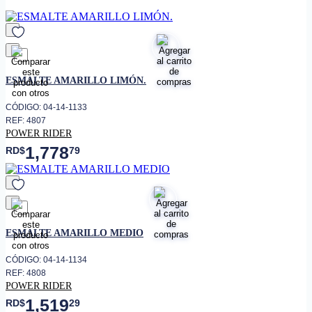
(exterior/interior) donde se
desee un acabado durable
• Un esmalte práctico con buena
adhesión sobre metal, madera,
Tractores, Bombas, Motores,
favorito
Maquinarias, Tanques, Verjas y
ESMALTE AMARILLO LIMÓN.
puertas de hierro.
CÓDIGO: 04-14-1133
REF: 4807
POWER RIDER
1,778
RD$
79
favorito
ESMALTE AMARILLO MEDIO
CÓDIGO: 04-14-1134
REF: 4808
POWER RIDER
1,519
RD$
29