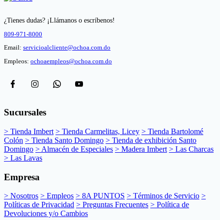
¿Tienes dudas? ¡Llámanos o escríbenos!
809-971-8000
Email:
servicioalcliente@ochoa.com.do
Empleos:
ochoaempleos@ochoa.com.do
Sucursales
> Tienda Imbert
> Tienda Carmelitas, Licey
> Tienda Bartolomé
Colón
> Tienda Santo Domingo
> Tienda de exhibición Santo
Domingo
> Almacén de Especiales
> Madera Imbert
> Las Charcas
> Las Lavas
Empresa
> Nosotros
> Empleos
> 8A PUNTOS
> Términos de Servicio
>
Políticas de Privacidad
> Preguntas Frecuentes
> Política de
Devoluciones y/o Cambios