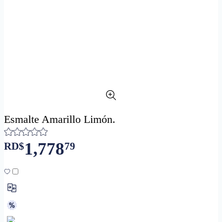
Esmalte Amarillo Limón.
1,778
RD$
79