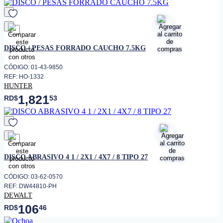
favorito
DISCO / PESAS FORRADO CAUCHO 7.5KG
CÓDIGO: 01-43-9850
REF: HO-1332
HUNTER
1,821
RD$
53
favorito
DISCO ABRASIVO 4 1 / 2X1 / 4X7 / 8 TIPO 27
CÓDIGO: 03-62-0570
REF: DW44810-PH
DEWALT
106
RD$
46