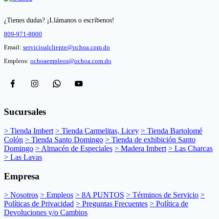
¿Tienes dudas? ¡Llámanos o escríbenos!
809-971-8000
Email:
servicioalcliente@ochoa.com.do
Empleos:
ochoaempleos@ochoa.com.do
Sucursales
> Tienda Imbert
> Tienda Carmelitas, Licey
> Tienda Bartolomé
Colón
> Tienda Santo Domingo
> Tienda de exhibición Santo
Domingo
> Almacén de Especiales
> Madera Imbert
> Las Charcas
> Las Lavas
Empresa
> Nosotros
> Empleos
> 8A PUNTOS
> Términos de Servicio
>
Políticas de Privacidad
> Preguntas Frecuentes
> Política de
Devoluciones y/o Cambios