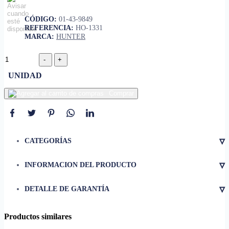
CÓDIGO:
01-43-9849
REFERENCIA:
HO-1331
MARCA:
HUNTER
UNIDAD
Comprar
▿
CATEGORÍAS
▿
INFORMACION DEL PRODUCTO
• Peso
5 kg (11 lb)
▿
DETALLE DE GARANTÍA
• Material
Caucho
• Características
Productos similares
• Forrado en caucho para una
mayor durabilidad