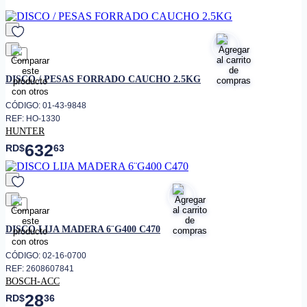
• Ideal para entrenamientos de
fuerza y levantamiento
• Compatible con barras
estándar de gimnasio
favorito
• Resistente a impactos y
DISCO / PESAS FORRADO CAUCHO 2.5KG
desgaste
• Diseño robusto para uso
CÓDIGO: 01-43-9848
intensivo en gimnasio
REF: HO-1330
HUNTER
632
RD$
63
favorito
DISCO LIJA MADERA 6¨G400 C470
CÓDIGO: 02-16-0700
REF: 2608607841
BOSCH-ACC
28
RD$
36