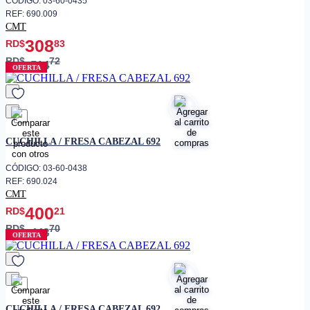
CÓDIGO: 03-60-0435
REF: 690.009
CMT
308
RD$
83
RD$
72
514
OFERTA
favorito
CUCHILLA / FRESA CABEZAL 692
CÓDIGO: 03-60-0438
REF: 690.024
CMT
400
RD$
21
RD$
70
443
OFERTA
favorito
CUCHILLA / FRESA CABEZAL 692