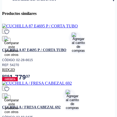
Modelos de licuadora Black &
• Compatibilidad
Decker serie BL2010WP
Productos similares
Acero inoxidable de alta
• Material
durabilidad
Cuatro aspas para un mejor
• Diseño
desempeño (QuadPro
FusionBlade™)
Aproximadamente 2.8" de alto,
favorito
• Dimensiones
2.5" de ancho y 2.8" de
CUCHILLA 87 E4695 P / CORTA TUBO
fondoApto para lavaplatos: Sí
Reemplazo de la cuchilla
CÓDIGO: 02-28-6615
original para mantener el
REF: 54270
• Uso recomendado
rendimiento óptimo de la
RIDGID
licuadora
1,779
RD$
37
OFERTA
favorito
CUCHILLA / FRESA CABEZAL 692