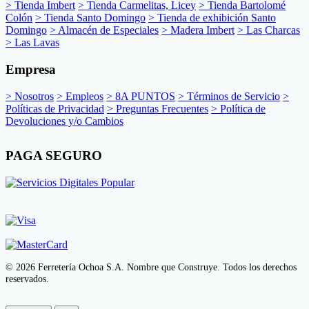
> Tienda Imbert
> Tienda Carmelitas, Licey
> Tienda Bartolomé
Colón
> Tienda Santo Domingo
> Tienda de exhibición Santo
Domingo
> Almacén de Especiales
> Madera Imbert
> Las Charcas
> Las Lavas
Empresa
> Nosotros
> Empleos
> 8A PUNTOS
> Términos de Servicio
>
Políticas de Privacidad
> Preguntas Frecuentes
> Política de
Devoluciones y/o Cambios
PAGA SEGURO
© 2026 Ferretería Ochoa S.A. Nombre que Construye. Todos los derechos
reservados.