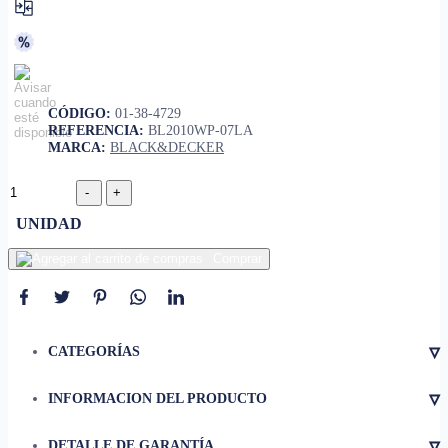
CÓDIGO:
01-38-4729
REFERENCIA:
BL2010WP-07LA
MARCA:
BLACK&DECKER
UNIDAD
Comprar
▿
CATEGORÍAS
▿
INFORMACION DEL PRODUCTO
Cuchilla de repuesto para
• Tipo de producto
licuadora
▿
DETALLE DE GARANTÍA