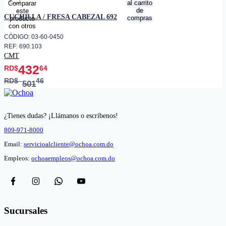
favorito
CUCHILLA / FRESA CABEZAL 692
CÓDIGO: 03-60-0450
REF: 690.103
CMT
432
RD$
64
RD$
46
501
¿Tienes dudas? ¡Llámanos o escríbenos!
809-971-8000
Email:
servicioalcliente@ochoa.com.do
Empleos:
ochoaempleos@ochoa.com.do
Sucursales