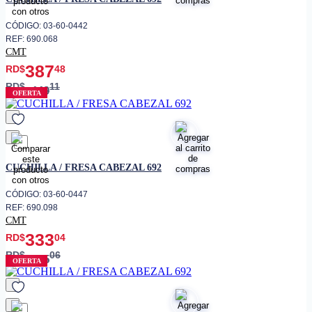
CÓDIGO: 03-60-0442
REF: 690.068
CMT
387
RD$
48
RD$
11
449
OFERTA
favorito
CUCHILLA / FRESA CABEZAL 692
CÓDIGO: 03-60-0447
REF: 690.098
CMT
333
RD$
04
RD$
06
555
OFERTA