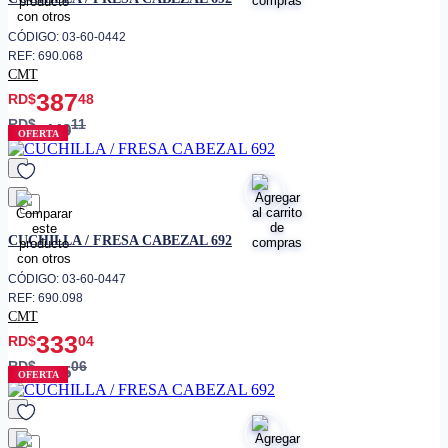
CÓDIGO: 03-60-0442
REF: 690.068
CMT
387
RD$
48
RD$
11
449
OFERTA
favorito
CUCHILLA / FRESA CABEZAL 692
CÓDIGO: 03-60-0447
REF: 690.098
CMT
333
RD$
04
RD$
06
555
OFERTA