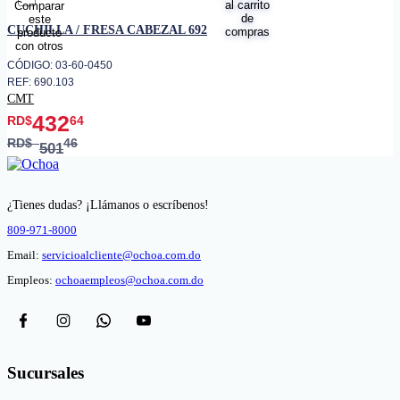
favorito
CUCHILLA / FRESA CABEZAL 692
CÓDIGO: 03-60-0450
REF: 690.103
CMT
432
RD$
64
RD$
46
501
¿Tienes dudas? ¡Llámanos o escríbenos!
809-971-8000
Email:
servicioalcliente@ochoa.com.do
Empleos:
ochoaempleos@ochoa.com.do
Sucursales