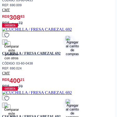
CÓDIGO: 03-60-0435
REF: 690.009
CMT
308
RD$
83
RD$
72
514
OFERTA
favorito
CUCHILLA / FRESA CABEZAL 692
CÓDIGO: 03-60-0438
REF: 690.024
CMT
400
RD$
21
RD$
70
443
OFERTA
favorito
CUCHILLA / FRESA CABEZAL 692