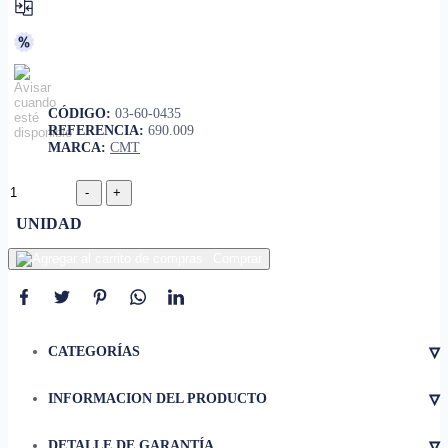
CÓDIGO:
03-60-0435
REFERENCIA:
690.009
MARCA:
CMT
UNIDAD
Comprar
▿
CATEGORÍAS
▿
INFORMACION DEL PRODUCTO
• Material
Acero de alta velocidad (HSS)
▿
DETALLE DE GARANTÍA
• Dimensiones
40 x 18 x 2 mm