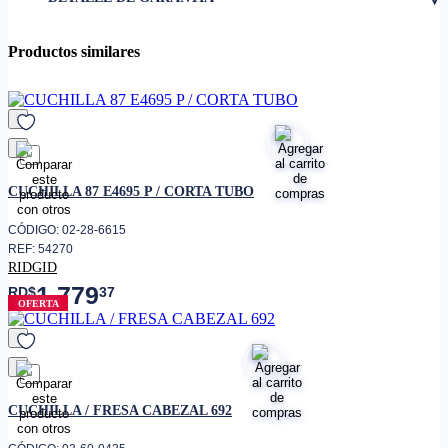
• Tipo
Cuchilla perfilada recta
Productos similares
Cortadores moldeadores con
• Compatibilidad
cabezal 692
Fabricación de molduras y
• Aplicaciones
perfiles en madera
• Cantidad
2 piezas
favorito
CUCHILLA 87 E4695 P / CORTA TUBO
CÓDIGO: 02-28-6615
REF: 54270
RIDGID
1,779
RD$
37
OFERTA
favorito
CUCHILLA / FRESA CABEZAL 692