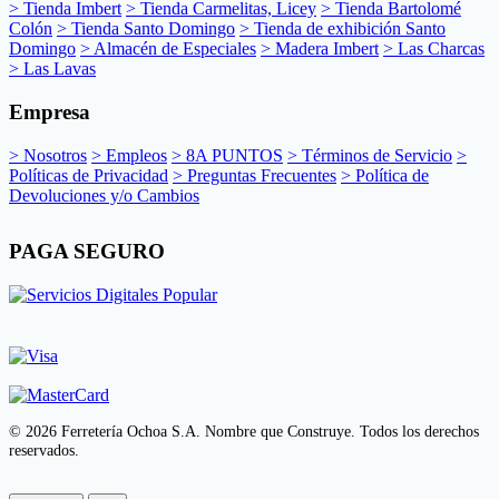
> Tienda Imbert
> Tienda Carmelitas, Licey
> Tienda Bartolomé
Colón
> Tienda Santo Domingo
> Tienda de exhibición Santo
Domingo
> Almacén de Especiales
> Madera Imbert
> Las Charcas
> Las Lavas
Empresa
> Nosotros
> Empleos
> 8A PUNTOS
> Términos de Servicio
>
Políticas de Privacidad
> Preguntas Frecuentes
> Política de
Devoluciones y/o Cambios
PAGA SEGURO
© 2026 Ferretería Ochoa S.A. Nombre que Construye. Todos los derechos
reservados.