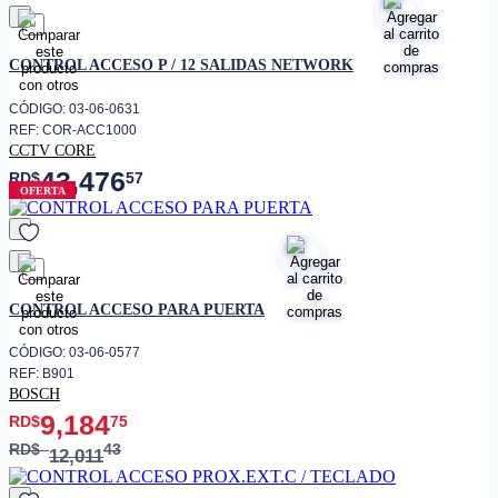
favorito
CONTROL ACCESO P / 12 SALIDAS NETWORK
CÓDIGO: 03-06-0631
REF: COR-ACC1000
CCTV CORE
43,476
RD$
57
OFERTA
favorito
CONTROL ACCESO PARA PUERTA
CÓDIGO: 03-06-0577
REF: B901
BOSCH
9,184
RD$
75
RD$
43
12,011