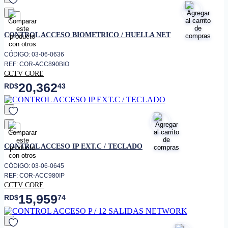
favorito
CONTROL ACCESO BIOMETRICO / HUELLA NET
CÓDIGO: 03-06-0636
REF: COR-ACC890BIO
CCTV CORE
20,362
RD$
43
favorito
CONTROL ACCESO IP EXT.C / TECLADO
CÓDIGO: 03-06-0645
REF: COR-ACC980IP
CCTV CORE
15,959
RD$
74