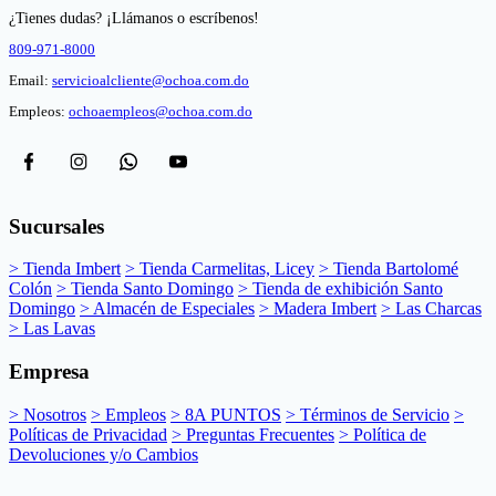
¿Tienes dudas? ¡Llámanos o escríbenos!
809-971-8000
Email:
servicioalcliente@ochoa.com.do
Empleos:
ochoaempleos@ochoa.com.do
Sucursales
> Tienda Imbert
> Tienda Carmelitas, Licey
> Tienda Bartolomé
Colón
> Tienda Santo Domingo
> Tienda de exhibición Santo
Domingo
> Almacén de Especiales
> Madera Imbert
> Las Charcas
> Las Lavas
Empresa
> Nosotros
> Empleos
> 8A PUNTOS
> Términos de Servicio
>
Políticas de Privacidad
> Preguntas Frecuentes
> Política de
Devoluciones y/o Cambios