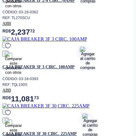
CAJA BREAKER 1F 2-4 CIRC.70AMP
cajón pequeño
• Diseñada para uso en hogares,
CÓDIGO: 03-18-0362
bancos u oficinas
REF: TL270SCU
ABB
2,237
RD$
72
favorito
CAJA BREAKER 3F 3 CIRC. 100AMP
CÓDIGO: 03-18-0393
REF: TQL100S
ABB
11,081
RD$
73
favorito
CAJA BREAKER 3F 30 CIRC. 225AMP