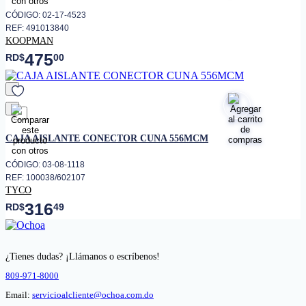
CÓDIGO: 02-17-4523
REF: 491013840
KOOPMAN
475
RD$
00
favorito
CAJA AISLANTE CONECTOR CUNA 556MCM
CÓDIGO: 03-08-1118
REF: 100038/602107
TYCO
316
RD$
49
¿Tienes dudas? ¡Llámanos o escríbenos!
809-971-8000
Email:
servicioalcliente@ochoa.com.do