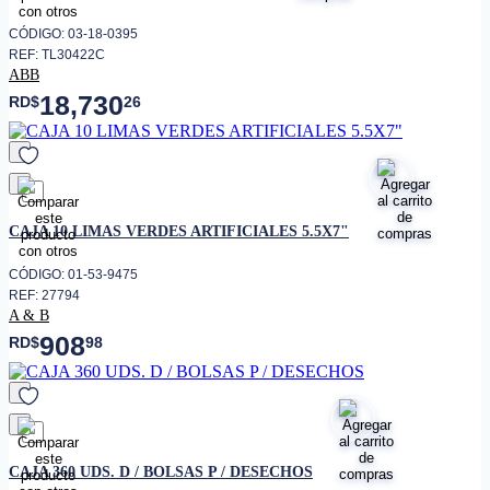
CÓDIGO: 03-18-0395
REF: TL30422C
ABB
18,730
RD$
26
favorito
CAJA 10 LIMAS VERDES ARTIFICIALES 5.5X7"
CÓDIGO: 01-53-9475
REF: 27794
A & B
908
RD$
98
favorito
CAJA 360 UDS. D / BOLSAS P / DESECHOS