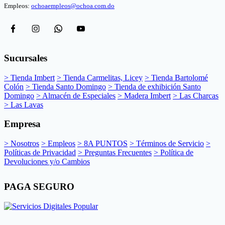
Empleos:
ochoaempleos@ochoa.com.do
Sucursales
> Tienda Imbert
> Tienda Carmelitas, Licey
> Tienda Bartolomé
Colón
> Tienda Santo Domingo
> Tienda de exhibición Santo
Domingo
> Almacén de Especiales
> Madera Imbert
> Las Charcas
> Las Lavas
Empresa
> Nosotros
> Empleos
> 8A PUNTOS
> Términos de Servicio
>
Políticas de Privacidad
> Preguntas Frecuentes
> Política de
Devoluciones y/o Cambios
PAGA SEGURO