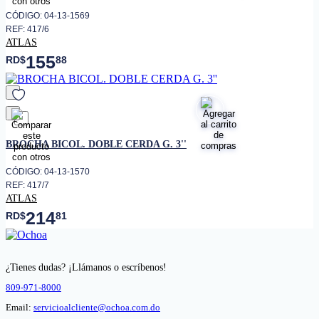
CÓDIGO: 04-13-1569
REF: 417/6
ATLAS
155
RD$
88
favorito
BROCHA BICOL. DOBLE CERDA G. 3''
CÓDIGO: 04-13-1570
REF: 417/7
ATLAS
214
RD$
81
¿Tienes dudas? ¡Llámanos o escríbenos!
809-971-8000
Email:
servicioalcliente@ochoa.com.do