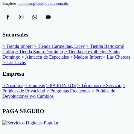
Empleos:
ochoaempleos@ochoa.com.do
Sucursales
> Tienda Imbert
> Tienda Carmelitas, Licey
> Tienda Bartolomé
Colón
> Tienda Santo Domingo
> Tienda de exhibición Santo
Domingo
> Almacén de Especiales
> Madera Imbert
> Las Charcas
> Las Lavas
Empresa
> Nosotros
> Empleos
> 8A PUNTOS
> Términos de Servicio
>
Políticas de Privacidad
> Preguntas Frecuentes
> Política de
Devoluciones y/o Cambios
PAGA SEGURO