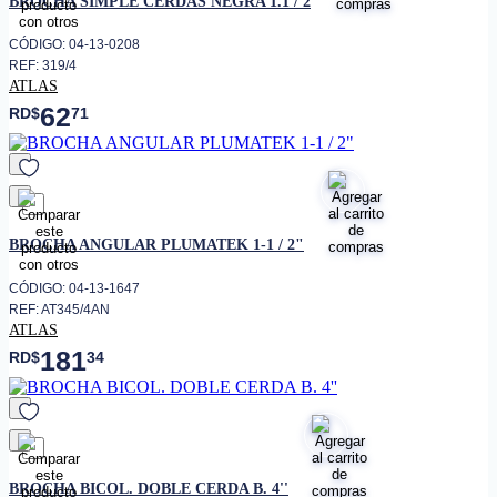
BROCHA SIMPLE CERDAS NEGRA 1.1 / 2
Alta retención de pintura, mayor
• Características
rendimiento, cerdas suaves
CÓDIGO: 04-13-0208
Superficies de madera y
• Aplicación
REF: 319/4
acabados decorativos
ATLAS
62
RD$
71
favorito
BROCHA ANGULAR PLUMATEK 1-1 / 2"
CÓDIGO: 04-13-1647
REF: AT345/4AN
ATLAS
181
RD$
34
favorito
BROCHA BICOL. DOBLE CERDA B. 4''