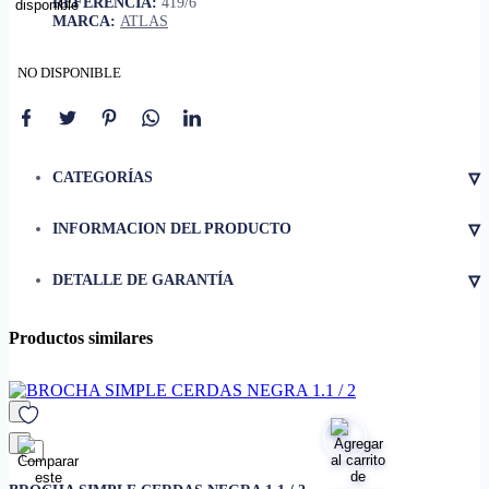
REFERENCIA:
419/6
MARCA:
ATLAS
NO DISPONIBLE
▿
CATEGORÍAS
▿
INFORMACION DEL PRODUCTO
• Tipo
Brocha de pintura
▿
DETALLE DE GARANTÍA
Doble cerda blanca (mezcla
• Tipo de cerda
natural y sintética)
• Ancho
2-1/2" (64 mm)
Productos similares
• Longitud del hilo
48 mm
• Longitud total
230 mm
Barnices, stains y protectores
• Uso recomendado
para madera
• Tipo de acabado
Fino y uniforme
favorito