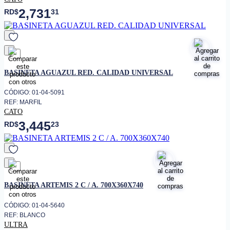
2,731
RD$
31
favorito
BASINETA AGUAZUL RED. CALIDAD UNIVERSAL
CÓDIGO: 01-04-5091
REF: MARFIL
CATO
3,445
RD$
23
favorito
BASINETA ARTEMIS 2 C / A. 700X360X740
CÓDIGO: 01-04-5640
REF: BLANCO
ULTRA