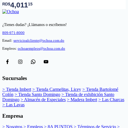
4,011
RD$
15
¿Tienes dudas? ¡Llámanos o escríbenos!
809-971-8000
Email:
servicioalcliente@ochoa.com.do
Empleos:
ochoaempleos@ochoa.com.do
Sucursales
> Tienda Imbert
> Tienda Carmelitas, Licey
> Tienda Bartolomé
Colón
> Tienda Santo Domingo
> Tienda de exhibición Santo
Domingo
> Almacén de Especiales
> Madera Imbert
> Las Charcas
> Las Lavas
Empresa
> Nosotros
> Empleos
> 8A PUNTOS
> Términos de Servicio
>