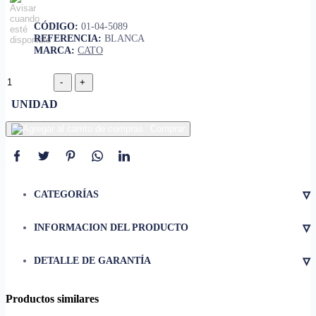
CÓDIGO:
01-04-5089
REFERENCIA:
BLANCA
MARCA:
CATO
UNIDAD
Comprar
▿
CATEGORÍAS
▿
INFORMACION DEL PRODUCTO
• Capacidad de 3.8 LPD.
▿
DETALLE DE GARANTÍA
• No incluye el asiento.
• Foto con asiento,solo usada de
manera Ilustrativa.
Productos similares