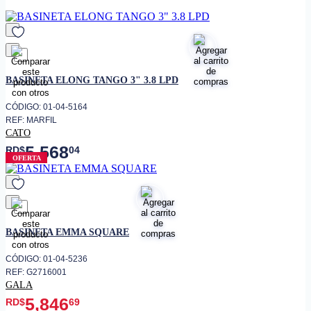
favorito
BASINETA ELONG TANGO 3" 3.8 LPD
CÓDIGO: 01-04-5164
REF: MARFIL
CATO
5,568
RD$
04
OFERTA
favorito
BASINETA EMMA SQUARE
CÓDIGO: 01-04-5236
REF: G2716001
GALA
5,846
RD$
69