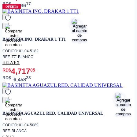
RD$
17
8,536
OFERTA
favorito
BASINETA INO. DRAKAR 1 TT1
CÓDIGO: 01-04-5182
REF: TZ1BLANCO
HELVEX
4,717
RD$
05
RD$
23
6,458
favorito
BASINETA AGUAZUL RED. CALIDAD UNIVERSAL
CÓDIGO: 01-04-5089
REF: BLANCA
CATO