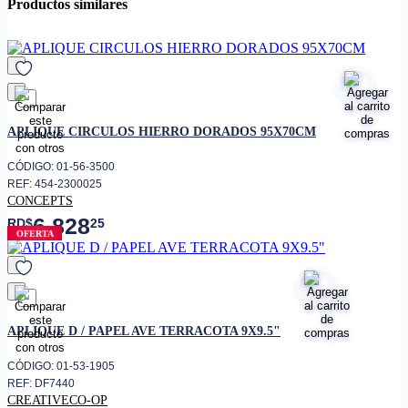
Productos similares
favorito
APLIQUE CIRCULOS HIERRO DORADOS 95X70CM
CÓDIGO: 01-56-3500
REF: 454-2300025
CONCEPTS
6,828
RD$
25
OFERTA
favorito
APLIQUE D / PAPEL AVE TERRACOTA 9X9.5"
CÓDIGO: 01-53-1905
REF: DF7440
CREATIVECO-OP