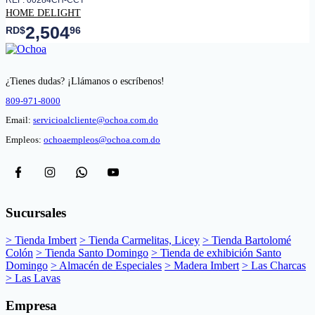
HOME DELIGHT
2,504
RD$
96
¿Tienes dudas? ¡Llámanos o escríbenos!
809-971-8000
Email:
servicioalcliente@ochoa.com.do
Empleos:
ochoaempleos@ochoa.com.do
Sucursales
> Tienda Imbert
> Tienda Carmelitas, Licey
> Tienda Bartolomé
Colón
> Tienda Santo Domingo
> Tienda de exhibición Santo
Domingo
> Almacén de Especiales
> Madera Imbert
> Las Charcas
> Las Lavas
Empresa