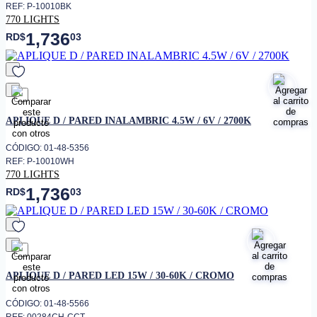
REF: P-10010BK
770 LIGHTS
1,736
RD$
03
favorito
APLIQUE D / PARED INALAMBRIC 4.5W / 6V / 2700K
CÓDIGO: 01-48-5356
REF: P-10010WH
770 LIGHTS
1,736
RD$
03
favorito
APLIQUE D / PARED LED 15W / 30-60K / CROMO
CÓDIGO: 01-48-5566
REF: 00284CH-CCT