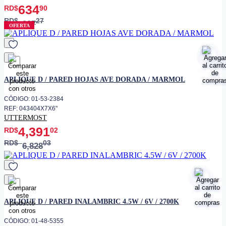
634
RD$
90
RD$
27
987
OFERTA
favorito
APLIQUE D / PARED HOJAS AVE DORADA / MARMOL
CÓDIGO: 01-53-2384
REF: 043404X7X6"
UTTERMOST
4,391
RD$
02
RD$
03
6,828
favorito
APLIQUE D / PARED INALAMBRIC 4.5W / 6V / 2700K
CÓDIGO: 01-48-5355