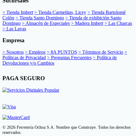
Sucursales
> Tienda Imbert
> Tienda Carmelitas, Licey
> Tienda Bartolomé
Colón
> Tienda Santo Domingo
> Tienda de exhibición Santo
Domingo
> Almacén de Especiales
> Madera Imbert
> Las Charcas
> Las Lavas
Empresa
> Nosotros
> Empleos
> 8A PUNTOS
> Términos de Servicio
>
Políticas de Privacidad
> Preguntas Frecuentes
> Política de
Devoluciones y/o Cambios
PAGA SEGURO
© 2026 Ferretería Ochoa S.A. Nombre que Construye. Todos los derechos
reservados.