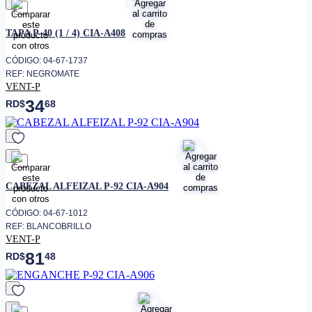
favorito
TAPA P-40 (1 / 4) CIA-A408
CÓDIGO: 04-67-1737
REF: NEGROMATE
VENT-P
34
RD$
68
favorito
CABEZAL ALFEIZAL P-92 CIA-A904
CÓDIGO: 04-67-1012
REF: BLANCOBRILLO
VENT-P
81
RD$
48