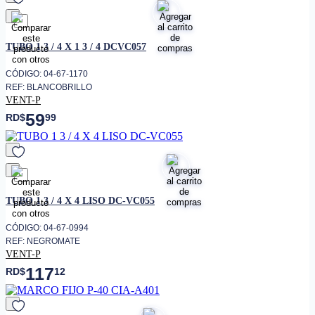
favorito
TUBO 1 3 / 4 X 1 3 / 4 DCVC057
CÓDIGO: 04-67-1170
REF: BLANCOBRILLO
VENT-P
59
RD$
99
favorito
TUBO 1 3 / 4 X 4 LISO DC-VC055
CÓDIGO: 04-67-0994
REF: NEGROMATE
VENT-P
117
RD$
12