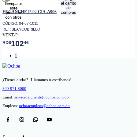
favorito
ENGANCHE P-92 CIA-A906
CÓDIGO: 04-67-1011
REF: BLANCOBRILLO
VENT-P
102
RD$
46
1
¿Tienes dudas? ¡Llámanos o escríbenos!
809-971-8000
Email:
servicioalcliente@ochoa.com.do
Empleos:
ochoaempleos@ochoa.com.do