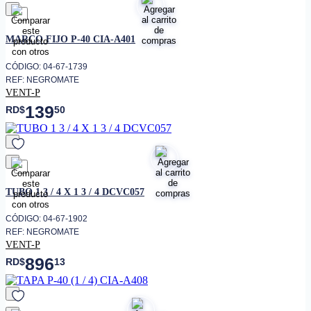
favorito
MARCO FIJO P-40 CIA-A401
CÓDIGO: 04-67-1739
REF: NEGROMATE
VENT-P
139
RD$
50
favorito
TUBO 1 3 / 4 X 1 3 / 4 DCVC057
CÓDIGO: 04-67-1902
REF: NEGROMATE
VENT-P
896
RD$
13