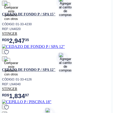
favorito
CEDAZO DE FONDO P / SPA 15"
CÓDIGO: 01-33-4230
REF: LN4020
STINGER
2,947
RD$
35
favorito
CEDAZO DE FONDO P / SPA 12"
CÓDIGO: 01-33-4126
REF: LN4040
STINGER
1,834
RD$
97