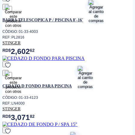
favorito
BARRA TELESCOPICA P / PISCINA 8'-16'
CÓDIGO: 01-33-4003
REF: PL2816
STINGER
2,602
RD$
62
favorito
CEDAZO D FONDO PARA PISCINA
CÓDIGO: 01-33-4123
REF: LN4000
STINGER
3,071
RD$
82