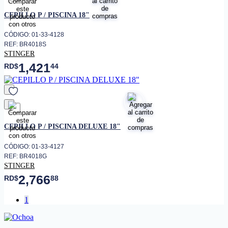
favorito
CEPILLO P / PISCINA 18"
CÓDIGO: 01-33-4128
REF: BR4018S
STINGER
1,421
RD$
44
favorito
CEPILLO P / PISCINA DELUXE 18"
CÓDIGO: 01-33-4127
REF: BR4018G
STINGER
2,766
RD$
88
1