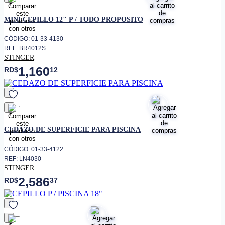
favorito
MINI CEPILLO 12" P / TODO PROPOSITO
CÓDIGO: 01-33-4130
REF: BR4012S
STINGER
1,160
RD$
12
favorito
CEDAZO DE SUPERFICIE PARA PISCINA
CÓDIGO: 01-33-4122
REF: LN4030
STINGER
2,586
RD$
37