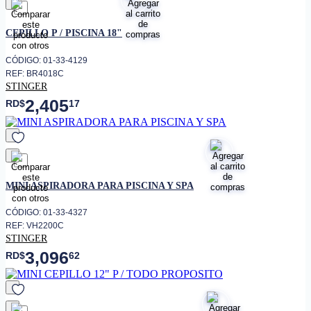
favorito
CEPILLO P / PISCINA 18"
CÓDIGO: 01-33-4129
REF: BR4018C
STINGER
2,405
RD$
17
favorito
MINI ASPIRADORA PARA PISCINA Y SPA
CÓDIGO: 01-33-4327
REF: VH2200C
STINGER
3,096
RD$
62