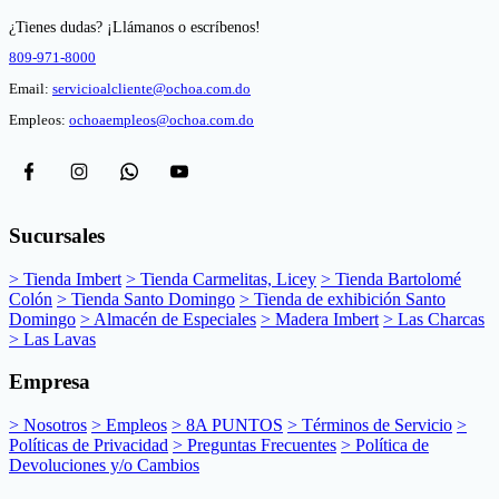
¿Tienes dudas? ¡Llámanos o escríbenos!
809-971-8000
Email:
servicioalcliente@ochoa.com.do
Empleos:
ochoaempleos@ochoa.com.do
Sucursales
> Tienda Imbert
> Tienda Carmelitas, Licey
> Tienda Bartolomé
Colón
> Tienda Santo Domingo
> Tienda de exhibición Santo
Domingo
> Almacén de Especiales
> Madera Imbert
> Las Charcas
> Las Lavas
Empresa
> Nosotros
> Empleos
> 8A PUNTOS
> Términos de Servicio
>
Políticas de Privacidad
> Preguntas Frecuentes
> Política de
Devoluciones y/o Cambios