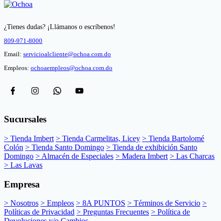
¿Tienes dudas? ¡Llámanos o escríbenos!
809-971-8000
Email:
servicioalcliente@ochoa.com.do
Empleos:
ochoaempleos@ochoa.com.do
Sucursales
> Tienda Imbert
> Tienda Carmelitas, Licey
> Tienda Bartolomé
Colón
> Tienda Santo Domingo
> Tienda de exhibición Santo
Domingo
> Almacén de Especiales
> Madera Imbert
> Las Charcas
> Las Lavas
Empresa
> Nosotros
> Empleos
> 8A PUNTOS
> Términos de Servicio
>
Políticas de Privacidad
> Preguntas Frecuentes
> Política de
Devoluciones y/o Cambios