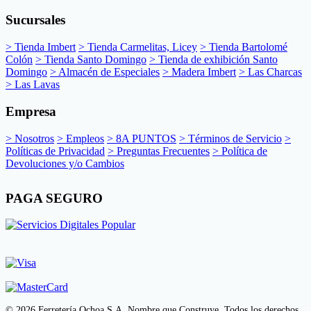
Sucursales
> Tienda Imbert
> Tienda Carmelitas, Licey
> Tienda Bartolomé
Colón
> Tienda Santo Domingo
> Tienda de exhibición Santo
Domingo
> Almacén de Especiales
> Madera Imbert
> Las Charcas
> Las Lavas
Empresa
> Nosotros
> Empleos
> 8A PUNTOS
> Términos de Servicio
>
Políticas de Privacidad
> Preguntas Frecuentes
> Política de
Devoluciones y/o Cambios
PAGA SEGURO
© 2026 Ferretería Ochoa S.A. Nombre que Construye. Todos los derechos