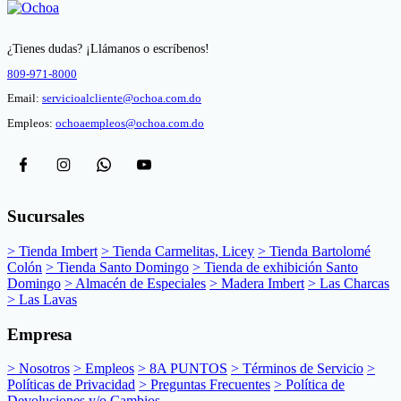
¿Tienes dudas? ¡Llámanos o escríbenos!
809-971-8000
Email:
servicioalcliente@ochoa.com.do
Empleos:
ochoaempleos@ochoa.com.do
Sucursales
> Tienda Imbert
> Tienda Carmelitas, Licey
> Tienda Bartolomé
Colón
> Tienda Santo Domingo
> Tienda de exhibición Santo
Domingo
> Almacén de Especiales
> Madera Imbert
> Las Charcas
> Las Lavas
Empresa
> Nosotros
> Empleos
> 8A PUNTOS
> Términos de Servicio
>
Políticas de Privacidad
> Preguntas Frecuentes
> Política de
Devoluciones y/o Cambios