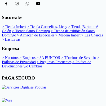
Sucursales
> Tienda Imbert
> Tienda Carmelitas, Licey
> Tienda Bartolomé
Colón
> Tienda Santo Domingo
> Tienda de exhibición Santo
Domingo
> Almacén de Especiales
> Madera Imbert
> Las Charcas
> Las Lavas
Empresa
> Nosotros
> Empleos
> 8A PUNTOS
> Términos de Servicio
>
Políticas de Privacidad
> Preguntas Frecuentes
> Política de
Devoluciones y/o Cambios
PAGA SEGURO