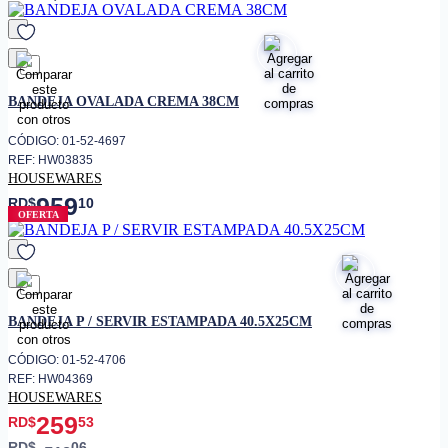
favorito
BANDEJA OVALADA CREMA 38CM
CÓDIGO: 01-52-4697
REF: HW03835
HOUSEWARES
959
RD$
10
OFERTA
favorito
BANDEJA P / SERVIR ESTAMPADA 40.5X25CM
CÓDIGO: 01-52-4706
REF: HW04369
HOUSEWARES
259
RD$
53
RD$
06