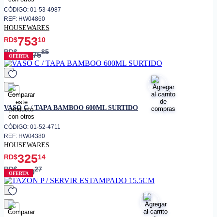
CÓDIGO: 01-53-4987
REF: HW04860
HOUSEWARES
753
RD$
10
RD$
85
1,075
OFERTA
favorito
VASO C / TAPA BAMBOO 600ML SURTIDO
CÓDIGO: 01-52-4711
REF: HW04380
HOUSEWARES
325
RD$
14
RD$
27
650
OFERTA