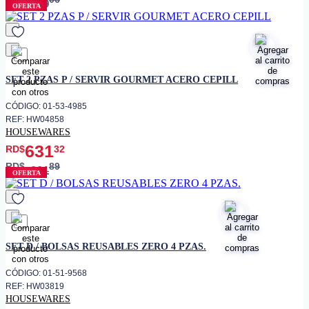
519
OFERTA
favorito
SET 2 PZAS P / SERVIR GOURMET ACERO CEPILL
CÓDIGO: 01-53-4985
REF: HW04858
HOUSEWARES
631
RD$
32
RD$
89
901
OFERTA
favorito
SET D / BOLSAS REUSABLES ZERO 4 PZAS.
CÓDIGO: 01-51-9568
REF: HW03819
HOUSEWARES