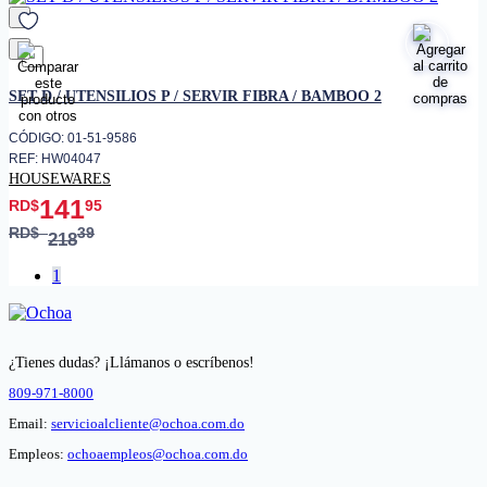
favorito
SET D / UTENSILIOS P / SERVIR FIBRA / BAMBOO 2
CÓDIGO: 01-51-9586
REF: HW04047
HOUSEWARES
141
RD$
95
RD$
39
218
1
¿Tienes dudas? ¡Llámanos o escríbenos!
809-971-8000
Email:
servicioalcliente@ochoa.com.do
Empleos:
ochoaempleos@ochoa.com.do