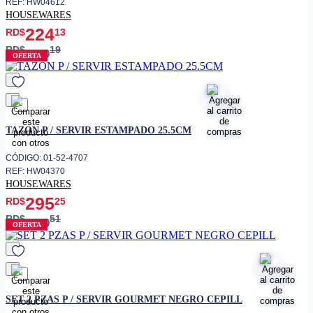
REF: HW04612
HOUSEWARES
224
RD$
13
RD$
19
320
OFERTA
favorito
TAZON P / SERVIR ESTAMPADO 25.5CM
CÓDIGO: 01-52-4707
REF: HW04370
HOUSEWARES
295
RD$
25
RD$
51
590
OFERTA
favorito
SET 2 PZAS P / SERVIR GOURMET NEGRO CEPILL