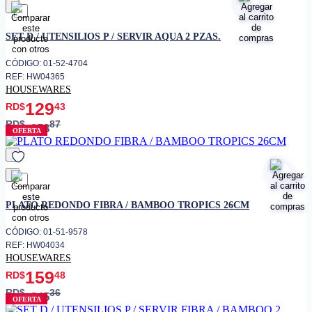
favorito
SET D / UTENSILIOS P / SERVIR AQUA 2 PZAS.
CÓDIGO: 01-52-4704
REF: HW04365
HOUSEWARES
129
RD$
43
RD$
87
258
OFERTA
favorito
PLATO REDONDO FIBRA / BAMBOO TROPICS 26CM
CÓDIGO: 01-51-9578
REF: HW04034
HOUSEWARES
159
RD$
48
RD$
36
245
OFERTA