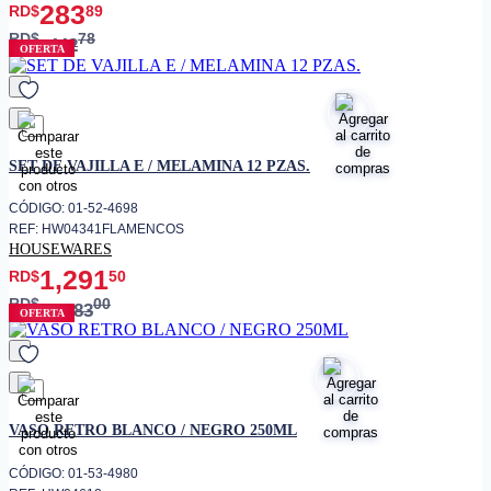
283
RD$
89
RD$
78
442
OFERTA
favorito
SET DE VAJILLA E / MELAMINA 12 PZAS.
CÓDIGO: 01-52-4698
REF: HW04341FLAMENCOS
HOUSEWARES
1,291
RD$
50
RD$
00
2,583
OFERTA
favorito
VASO RETRO BLANCO / NEGRO 250ML
CÓDIGO: 01-53-4980