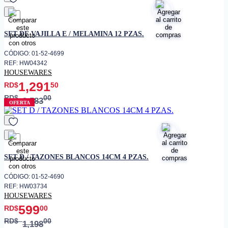
favorito
SET DE VAJILLA E / MELAMINA 12 PZAS.
CÓDIGO: 01-52-4699
REF: HW04342
HOUSEWARES
1,291
RD$
50
RD$
00
2,583
OFERTA
favorito
SET D / TAZONES BLANCOS 14CM 4 PZAS.
CÓDIGO: 01-52-4690
REF: HW03734
HOUSEWARES
599
RD$
00
RD$
00
1,198