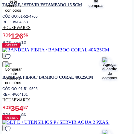
favorito
TAZON P / SERVIR ESTAMPADO 15.5CM
CÓDIGO: 01-52-4705
REF: HW04368
HOUSEWARES
126
RD$
56
RD$
12
253
OFERTA
favorito
BANDEJA FIBRA / BAMBOO CORAL 40X25CM
CÓDIGO: 01-51-9593
REF: HW04101
HOUSEWARES
354
RD$
87
RD$
96
545
OFERTA