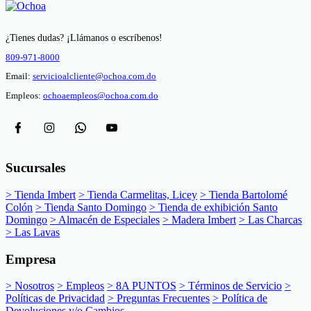
¿Tienes dudas? ¡Llámanos o escríbenos!
809-971-8000
Email:
servicioalcliente@ochoa.com.do
Empleos:
ochoaempleos@ochoa.com.do
Sucursales
> Tienda Imbert
> Tienda Carmelitas, Licey
> Tienda Bartolomé
Colón
> Tienda Santo Domingo
> Tienda de exhibición Santo
Domingo
> Almacén de Especiales
> Madera Imbert
> Las Charcas
> Las Lavas
Empresa
> Nosotros
> Empleos
> 8A PUNTOS
> Términos de Servicio
>
Políticas de Privacidad
> Preguntas Frecuentes
> Política de
Devoluciones y/o Cambios