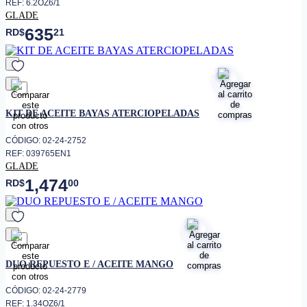
REF: 6.2OZ6/1
GLADE
635
RD$
21
favorito
KIT DE ACEITE BAYAS ATERCIOPELADAS
CÓDIGO: 02-24-2752
REF: 039765EN1
GLADE
1,474
RD$
00
favorito
DUO REPUESTO E / ACEITE MANGO
CÓDIGO: 02-24-2779
REF: 1.34OZ6/1