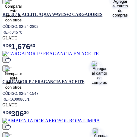
favorito
KIT D / 6-ACEITE AQUA WAVES+2 CARGADORES
CÓDIGO: 02-24-2802
REF: 04570
GLADE
1,676
RD$
63
favorito
CARGADOR P / FRAGANCIA EN ACEITE
CÓDIGO: 02-24-1547
REF: A000865/1
GLADE
306
RD$
30