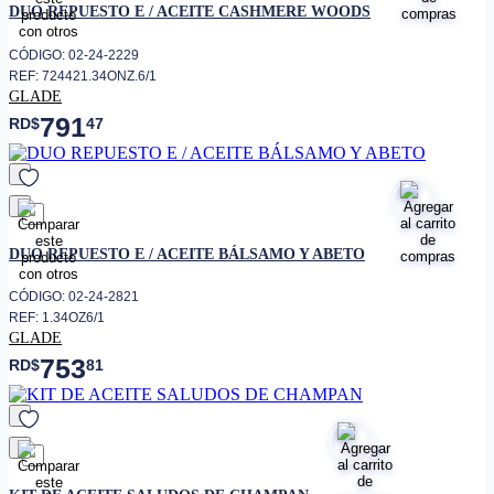
DUO REPUESTO E / ACEITE CASHMERE WOODS
CÓDIGO: 02-24-2229
REF: 724421.34ONZ.6/1
GLADE
791
RD$
47
favorito
DUO REPUESTO E / ACEITE BÁLSAMO Y ABETO
CÓDIGO: 02-24-2821
REF: 1.34OZ6/1
GLADE
753
RD$
81
favorito