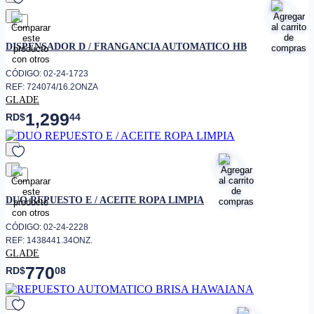
favorito
DISPENSADOR D / FRANGANCIA AUTOMATICO HB
CÓDIGO: 02-24-1723
REF: 724074/16.2ONZA
GLADE
1,299
RD$
44
favorito
DUO REPUESTO E / ACEITE ROPA LIMPIA
CÓDIGO: 02-24-2228
REF: 1438441.34ONZ.
GLADE
770
RD$
08