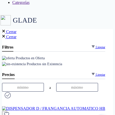
Categorías
GLADE
Cerrar
Cerrar
Filtros
Limpiar
Productos en Oferta
Productos sin Existencia
Precios
Limpiar
a