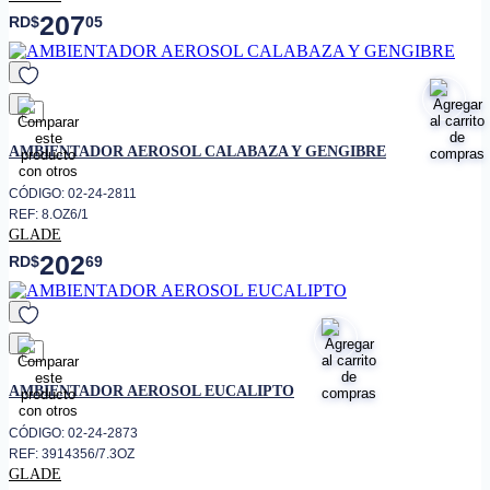
207
RD$
05
favorito
AMBIENTADOR AEROSOL CALABAZA Y GENGIBRE
CÓDIGO: 02-24-2811
REF: 8.OZ6/1
GLADE
202
RD$
69
favorito
AMBIENTADOR AEROSOL EUCALIPTO
CÓDIGO: 02-24-2873
REF: 3914356/7.3OZ
GLADE