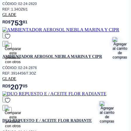
CÓDIGO: 02-24-2820
REF: 1.34OZ6/1
GLADE
753
RD$
81
favorito
AMBIENTADOR AEROSOL NIEBLA MARINA Y CIPR
CÓDIGO: 02-24-2876
REF: 3914456/7.3OZ
GLADE
207
RD$
05
favorito
DUO REPUESTO E / ACEITE FLOR RADIANTE