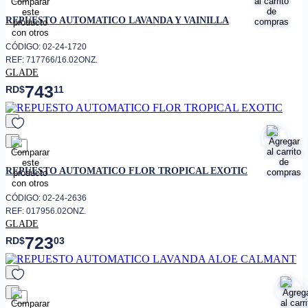
favorito
REPUESTO AUTOMATICO LAVANDA Y VAINILLA
CÓDIGO: 02-24-1720
REF: 717766/16.02ONZ.
GLADE
743
RD$
11
favorito
REPUESTO AUTOMATICO FLOR TROPICAL EXOTIC
CÓDIGO: 02-24-2636
REF: 017956.02ONZ.
GLADE
723
RD$
03