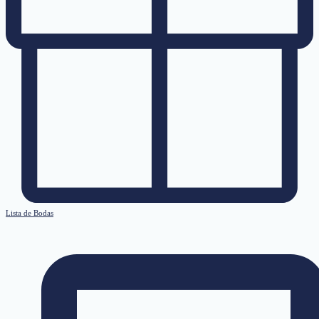
Lista de Bodas