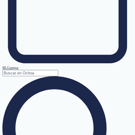
Mi Compra