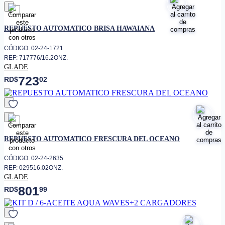
favorito
REPUESTO AUTOMATICO BRISA HAWAIANA
CÓDIGO: 02-24-1721
REF: 717776/16.2ONZ.
GLADE
723
RD$
02
favorito
REPUESTO AUTOMATICO FRESCURA DEL OCEANO
CÓDIGO: 02-24-2635
REF: 029516.02ONZ.
GLADE
801
RD$
99