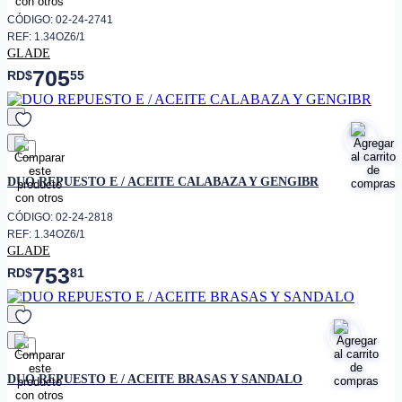
CÓDIGO: 02-24-2741
REF: 1.34OZ6/1
GLADE
705
RD$
55
favorito
DUO REPUESTO E / ACEITE CALABAZA Y GENGIBR
CÓDIGO: 02-24-2818
REF: 1.34OZ6/1
GLADE
753
RD$
81
favorito
DUO REPUESTO E / ACEITE BRASAS Y SANDALO