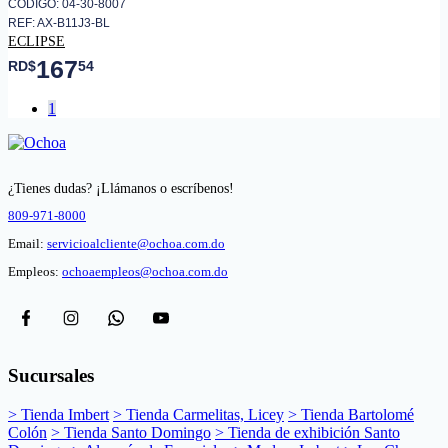
CÓDIGO: 04-30-8007
REF: AX-B11J3-BL
ECLIPSE
167
RD$
54
1
¿Tienes dudas? ¡Llámanos o escríbenos!
809-971-8000
Email:
servicioalcliente@ochoa.com.do
Empleos:
ochoaempleos@ochoa.com.do
Sucursales
> Tienda Imbert
> Tienda Carmelitas, Licey
> Tienda Bartolomé
Colón
> Tienda Santo Domingo
> Tienda de exhibición Santo