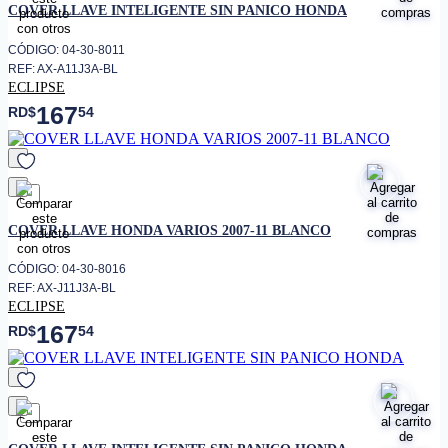
COVER LLAVE INTELIGENTE SIN PANICO HONDA
CÓDIGO: 04-30-8011
REF: AX-A11J3A-BL
ECLIPSE
167
RD$
54
favorito
COVER LLAVE HONDA VARIOS 2007-11 BLANCO
CÓDIGO: 04-30-8016
REF: AX-J11J3A-BL
ECLIPSE
167
RD$
54
favorito