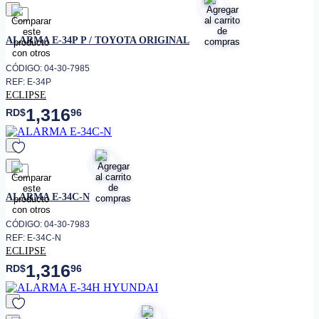
favorito
ALARMA E-34P P / TOYOTA ORIGINAL
CÓDIGO: 04-30-7985
REF: E-34P
ECLIPSE
1,316
RD$
96
favorito
ALARMA E-34C-N
CÓDIGO: 04-30-7983
REF: E-34C-N
ECLIPSE
1,316
RD$
96