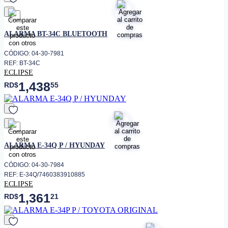
favorito
ALARMA BT-34C BLUETOOTH
CÓDIGO: 04-30-7981
REF: BT-34C
ECLIPSE
1,438
RD$
55
favorito
ALARMA E-34Q P / HYUNDAY
CÓDIGO: 04-30-7984
REF: E-34Q/7460383910885
ECLIPSE
1,361
RD$
21