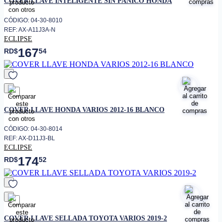
COVER LLAVE INTELIGENTE SIN PANICO HONDA
CÓDIGO: 04-30-8010
REF: AX-A11J3A-N
ECLIPSE
167
RD$
54
favorito
COVER LLAVE HONDA VARIOS 2012-16 BLANCO
CÓDIGO: 04-30-8014
REF: AX-D11J3-BL
ECLIPSE
174
RD$
52
favorito
COVER LLAVE SELLADA TOYOTA VARIOS 2019-2