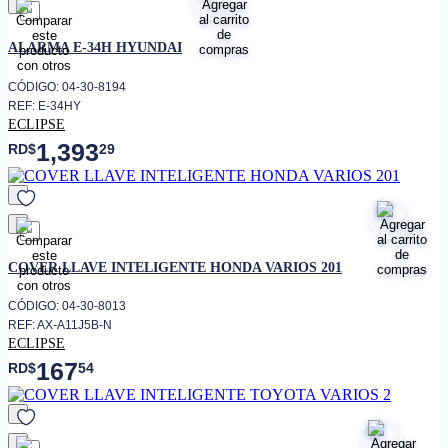
favorito
ALARMA E-34H HYUNDAI
CÓDIGO: 04-30-8194
REF: E-34HY
ECLIPSE
1,393
RD$
29
favorito
COVER LLAVE INTELIGENTE HONDA VARIOS 201
CÓDIGO: 04-30-8013
REF: AX-A11J5B-N
ECLIPSE
167
RD$
54