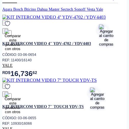
Aqara
Bosch
Bticino
Dahua
Master
Sectech
Sonoff
Vesta
Yale
favorito
KIT INTERCOM VIDEO 4'' YDV-4702 / YDV4403
CÓDIGO: 03-06-0654
REF: 11400/16140
YALE
16,736
RD$
62
favorito
KIT INTERCOM VIDEO 7'' TOUCH YDV-TS
CÓDIGO: 03-06-0655
REF: 10930/16066
YALE