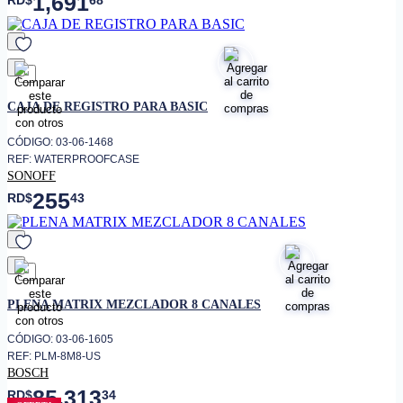
1,691
RD$
68
favorito
CAJA DE REGISTRO PARA BASIC
CÓDIGO: 03-06-1468
REF: WATERPROOFCASE
SONOFF
255
RD$
43
favorito
PLENA MATRIX MEZCLADOR 8 CANALES
CÓDIGO: 03-06-1605
REF: PLM-8M8-US
BOSCH
85,313
RD$
34