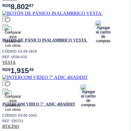
8,802
RD$
87
favorito
BOTÓN DE PÁNICO INALAMBRICO VESTA.
CÓDIGO: 03-06-1819
REF: V038-433
VESTA
1,915
RD$
49
favorito
INTERCOM VIDEO 7'' ADIC 4HADDIT
CÓDIGO: 03-06-1043
REF: 330751
BTICINO