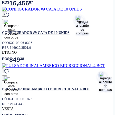
16,456
RD$
87
favorito
CONFIGURADOR #9 CAJA DE 10 UNIDS
CÓDIGO: 03-06-0326
REF: 346919/3501/9
BTICINO
849
RD$
38
favorito
PULSADOR INALAMBRICO BIDIRECCIONAL 4 BOT
CÓDIGO: 03-06-1825
REF: V144-433
VESTA