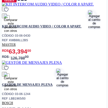
OFERTA
favorito
KIT INTERCOM AUDIO VIDEO / COLOR 8 APART.
CÓDIGO: 03-06-0430
REF: KWB88LL2BS
MASTER
63,394
RD$
00
RD$
00
126,788
favorito
GESTOR DE MENSAJES PLENA
CÓDIGO: 03-06-1244
REF: LBB1965/00
BOSCH