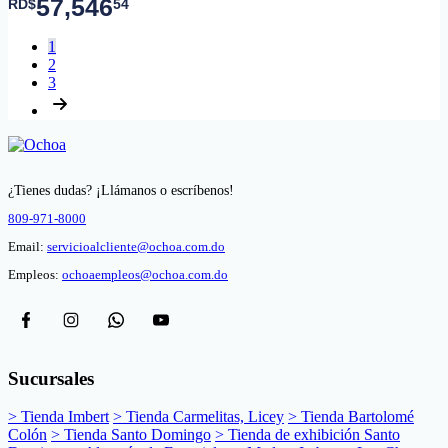
57,546
RD$
54
1
2
3
¿Tienes dudas? ¡Llámanos o escríbenos!
809-971-8000
Email:
servicioalcliente@ochoa.com.do
Empleos:
ochoaempleos@ochoa.com.do
Sucursales
> Tienda Imbert
> Tienda Carmelitas, Licey
> Tienda Bartolomé
Colón
> Tienda Santo Domingo
> Tienda de exhibición Santo