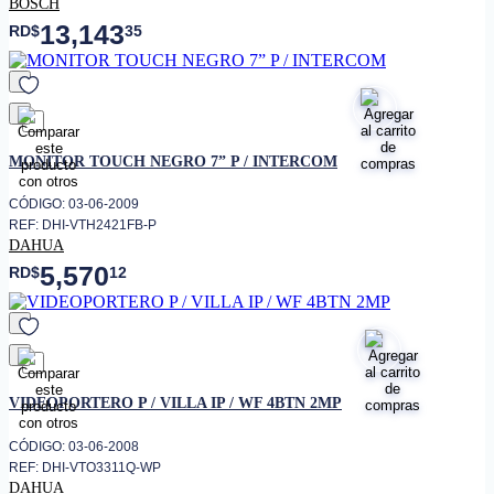
BOSCH
13,143
RD$
35
favorito
MONITOR TOUCH NEGRO 7” P / INTERCOM
CÓDIGO: 03-06-2009
REF: DHI-VTH2421FB-P
DAHUA
5,570
RD$
12
favorito
VIDEOPORTERO P / VILLA IP / WF 4BTN 2MP
CÓDIGO: 03-06-2008
REF: DHI-VTO3311Q-WP
DAHUA