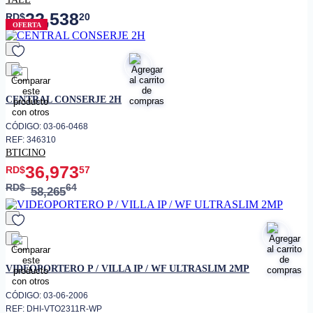
22,538
RD$
20
OFERTA
favorito
CENTRAL CONSERJE 2H
CÓDIGO: 03-06-0468
REF: 346310
BTICINO
36,973
RD$
57
RD$
64
58,265
favorito
VIDEOPORTERO P / VILLA IP / WF ULTRASLIM 2MP
CÓDIGO: 03-06-2006
REF: DHI-VTO2311R-WP