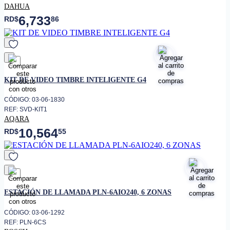
DAHUA
6,733
RD$
86
favorito
KIT DE VIDEO TIMBRE INTELIGENTE G4
CÓDIGO: 03-06-1830
REF: SVD-KIT1
AQARA
10,564
RD$
55
favorito
ESTACIÓN DE LLAMADA PLN-6AIO240, 6 ZONAS
CÓDIGO: 03-06-1292
REF: PLN-6CS