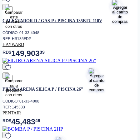
favorito
CALENTADOR D / GAS P / PISCINA 135BTU 110V
CÓDIGO: 01-33-4048
REF: HS135FDP
HAYWARD
149,903
RD$
39
favorito
FILTRO ARENA SILICA P / PISCINA 26”
CÓDIGO: 01-33-4008
REF: 145333
PENTAIR
45,483
RD$
49