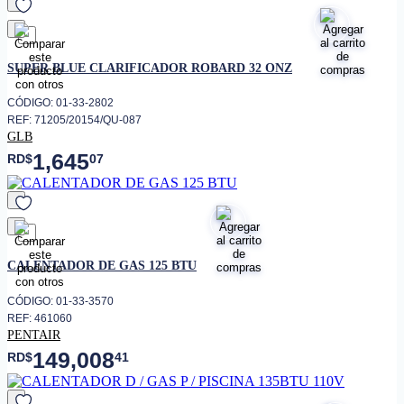
favorito
SUPER BLUE CLARIFICADOR ROBARD 32 ONZ
CÓDIGO: 01-33-2802
REF: 71205/20154/QU-087
GLB
1,645
RD$
07
favorito
CALENTADOR DE GAS 125 BTU
CÓDIGO: 01-33-3570
REF: 461060
PENTAIR
149,008
RD$
41