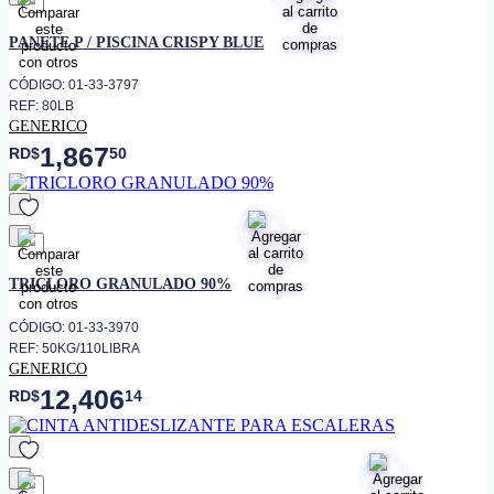
favorito
PANETE P / PISCINA CRISPY BLUE
CÓDIGO: 01-33-3797
REF: 80LB
GENERICO
1,867
RD$
50
favorito
TRICLORO GRANULADO 90%
CÓDIGO: 01-33-3970
REF: 50KG/110LIBRA
GENERICO
12,406
RD$
14