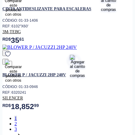
favorito
CINTA ANTIDESLIZANTE PARA ESCALERAS
CÓDIGO: 01-33-1406
REF: 6102"X60'
3M-TEBG
35
RD$
61
favorito
BLOWER P / JACUZZI 2HP 240V
CÓDIGO: 01-33-0946
REF: 6320241
SILENCER
18,852
RD$
99
1
2
3