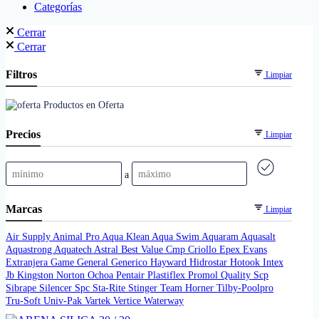
Categorías
Cerrar
Cerrar
Filtros
Limpiar
Productos en Oferta
Precios
Limpiar
a
Marcas
Limpiar
Air Supply
Animal Pro
Aqua Klean
Aqua Swim
Aquaram
Aquasalt
Aquastrong
Aquatech
Astral
Best Value
Cmp
Criollo
Epex
Evans
Extranjera
Game
General
Generico
Hayward
Hidrostar
Hotook
Intex
Jb
Kingston
Norton
Ochoa
Pentair
Plastiflex
Promol
Quality
Scp
Sibrape
Silencer
Spc
Sta-Rite
Stinger
Team Horner
Tilby-Poolpro
Tru-Soft
Univ-Pak
Vartek
Vertice
Waterway