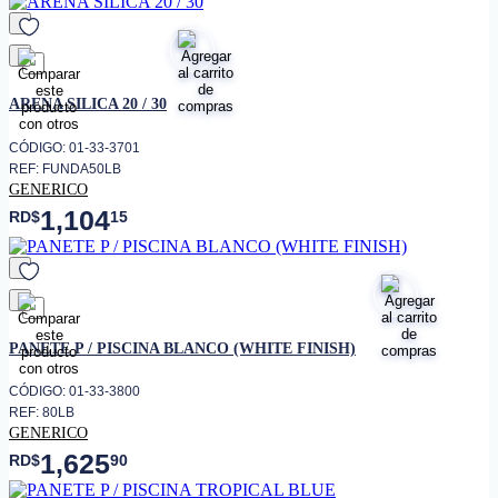
favorito
ARENA SILICA 20 / 30
CÓDIGO: 01-33-3701
REF: FUNDA50LB
GENERICO
1,104
RD$
15
favorito
PANETE P / PISCINA BLANCO (WHITE FINISH)
CÓDIGO: 01-33-3800
REF: 80LB
GENERICO
1,625
RD$
90