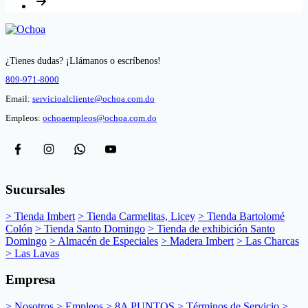
¿Tienes dudas? ¡Llámanos o escríbenos!
809-971-8000
Email:
servicioalcliente@ochoa.com.do
Empleos:
ochoaempleos@ochoa.com.do
Sucursales
> Tienda Imbert
> Tienda Carmelitas, Licey
> Tienda Bartolomé
Colón
> Tienda Santo Domingo
> Tienda de exhibición Santo
Domingo
> Almacén de Especiales
> Madera Imbert
> Las Charcas
> Las Lavas
Empresa
> Nosotros
> Empleos
> 8A PUNTOS
> Términos de Servicio
>