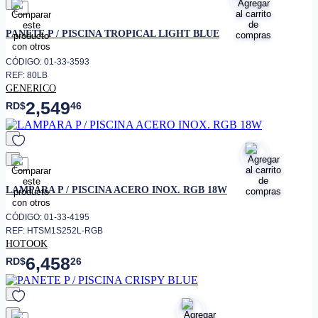
favorito
PANETE P / PISCINA TROPICAL LIGHT BLUE
CÓDIGO: 01-33-3593
REF: 80LB
GENERICO
2,549
RD$
46
favorito
LAMPARA P / PISCINA ACERO INOX. RGB 18W
CÓDIGO: 01-33-4195
REF: HTSM1S252L-RGB
HOTOOK
6,458
RD$
26