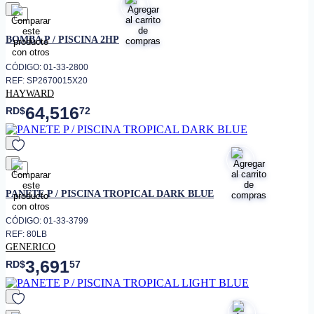
favorito
BOMBA P / PISCINA 2HP
CÓDIGO: 01-33-2800
REF: SP2670015X20
HAYWARD
64,516
RD$
72
favorito
PANETE P / PISCINA TROPICAL DARK BLUE
CÓDIGO: 01-33-3799
REF: 80LB
GENERICO
3,691
RD$
57