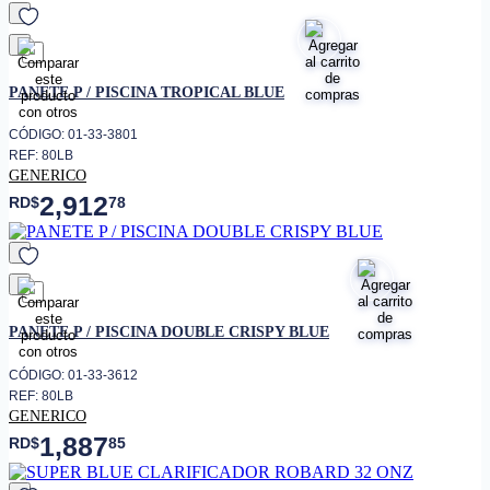
favorito
PANETE P / PISCINA TROPICAL BLUE
CÓDIGO: 01-33-3801
REF: 80LB
GENERICO
2,912
RD$
78
favorito
PANETE P / PISCINA DOUBLE CRISPY BLUE
CÓDIGO: 01-33-3612
REF: 80LB
GENERICO
1,887
RD$
85