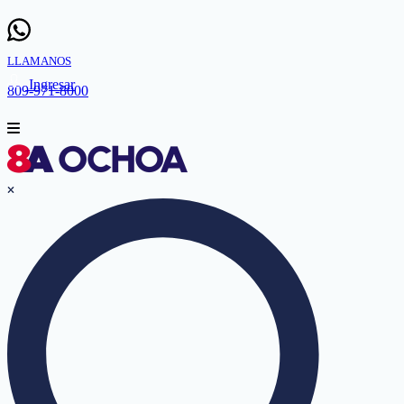
LLAMANOS
Ingresar
809-971-8000