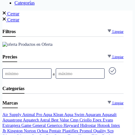
Categorías
Cerrar
Cerrar
Filtros
Limpiar
Productos en Oferta
Precios
Limpiar
a
Categorías
Marcas
Limpiar
Air Supply
Animal Pro
Aqua Klean
Aqua Swim
Aquaram
Aquasalt
Aquastrong
Aquatech
Astral
Best Value
Cmp
Criollo
Epex
Evans
Extranjera
Game
General
Generico
Hayward
Hidrostar
Hotook
Intex
Jb
Kingston
Norton
Ochoa
Pentair
Plastiflex
Promol
Quality
Scp