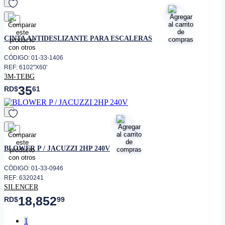
favorito
CINTA ANTIDESLIZANTE PARA ESCALERAS
CÓDIGO: 01-33-1406
REF: 6102"X60'
3M-TEBG
35
RD$
61
favorito
BLOWER P / JACUZZI 2HP 240V
CÓDIGO: 01-33-0946
REF: 6320241
SILENCER
18,852
RD$
99
1