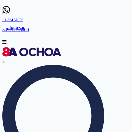
LLAMANOS
Ingresar
809-971-8000