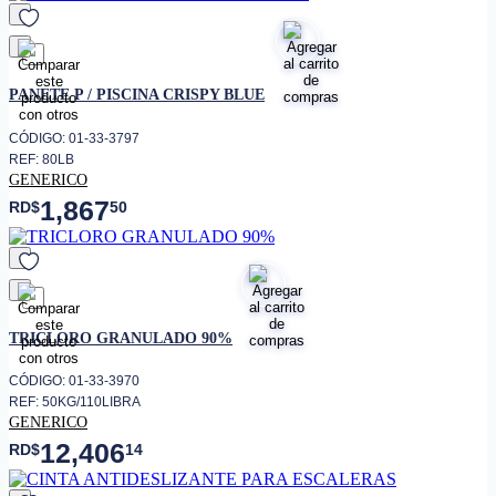
favorito
PANETE P / PISCINA CRISPY BLUE
CÓDIGO: 01-33-3797
REF: 80LB
GENERICO
1,867
RD$
50
favorito
TRICLORO GRANULADO 90%
CÓDIGO: 01-33-3970
REF: 50KG/110LIBRA
GENERICO
12,406
RD$
14