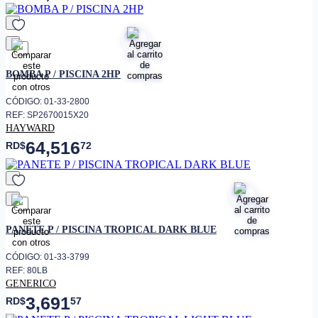
favorito
BOMBA P / PISCINA 2HP
CÓDIGO: 01-33-2800
REF: SP2670015X20
HAYWARD
64,516
RD$
72
favorito
PANETE P / PISCINA TROPICAL DARK BLUE
CÓDIGO: 01-33-3799
REF: 80LB
GENERICO
3,691
RD$
57