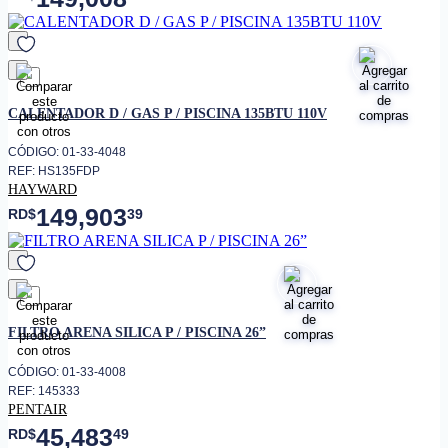
favorito
CALENTADOR D / GAS P / PISCINA 135BTU 110V
CÓDIGO: 01-33-4048
REF: HS135FDP
HAYWARD
149,903
RD$
39
favorito
FILTRO ARENA SILICA P / PISCINA 26”
CÓDIGO: 01-33-4008
REF: 145333
PENTAIR
45,483
RD$
49