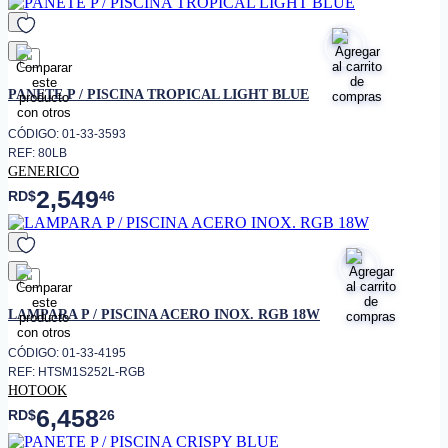
favorito
PANETE P / PISCINA TROPICAL LIGHT BLUE
CÓDIGO: 01-33-3593
REF: 80LB
GENERICO
2,549
RD$
46
favorito
LAMPARA P / PISCINA ACERO INOX. RGB 18W
CÓDIGO: 01-33-4195
REF: HTSM1S252L-RGB
HOTOOK
6,458
RD$
26