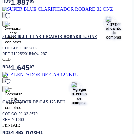
1,887
RD$
85
favorito
SUPER BLUE CLARIFICADOR ROBARD 32 ONZ
CÓDIGO: 01-33-2802
REF: 71205/20154/QU-087
GLB
1,645
RD$
07
favorito
CALENTADOR DE GAS 125 BTU
CÓDIGO: 01-33-3570
REF: 461060
PENTAIR
149,008
RD$
41