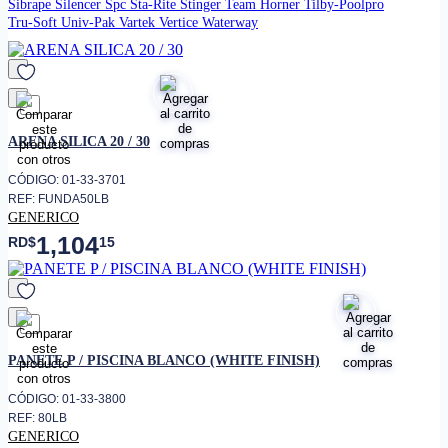
Sibrape
Silencer
Spc
Sta-Rite
Stinger
Team Horner
Tilby-Poolpro
Tru-Soft
Univ-Pak
Vartek
Vertice
Waterway
favorito
ARENA SILICA 20 / 30
CÓDIGO: 01-33-3701
REF: FUNDA50LB
GENERICO
1,104
RD$
15
favorito
PANETE P / PISCINA BLANCO (WHITE FINISH)
CÓDIGO: 01-33-3800
REF: 80LB
GENERICO