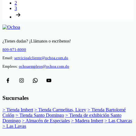
2
3
¿Tienes dudas? ¡Llámanos o escríbenos!
809-971-8000
Email:
servicioalcliente@ochoa.com.do
Empleos:
ochoaempleos@ochoa.com.do
Sucursales
> Tienda Imbert
> Tienda Carmelitas, Licey
> Tienda Bartolomé
Colón
> Tienda Santo Domingo
> Tienda de exhibición Santo
Domingo
> Almacén de Especiales
> Madera Imbert
> Las Charcas
> Las Lavas