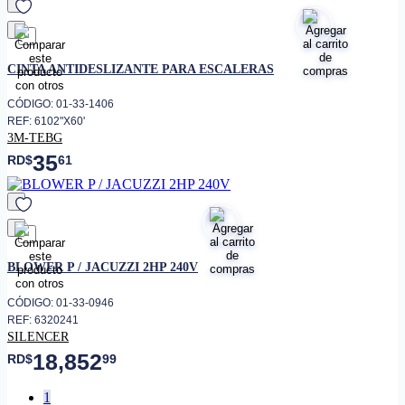
favorito
CINTA ANTIDESLIZANTE PARA ESCALERAS
CÓDIGO: 01-33-1406
REF: 6102"X60'
3M-TEBG
35
RD$
61
favorito
BLOWER P / JACUZZI 2HP 240V
CÓDIGO: 01-33-0946
REF: 6320241
SILENCER
18,852
RD$
99
1