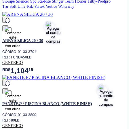
Sibrape
Silencer
Spc
Sta-Rite
Stinger
Team Horner
Tilby-Poolpro
Tru-Soft
Univ-Pak
Vartek
Vertice
Waterway
favorito
ARENA SILICA 20 / 30
CÓDIGO: 01-33-3701
REF: FUNDA50LB
GENERICO
1,104
RD$
15
favorito
PANETE P / PISCINA BLANCO (WHITE FINISH)
CÓDIGO: 01-33-3800
REF: 80LB
GENERICO