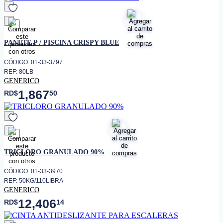
favorito
PANETE P / PISCINA CRISPY BLUE
CÓDIGO: 01-33-3797
REF: 80LB
GENERICO
1,867
RD$
50
favorito
TRICLORO GRANULADO 90%
CÓDIGO: 01-33-3970
REF: 50KG/110LIBRA
GENERICO
12,406
RD$
14