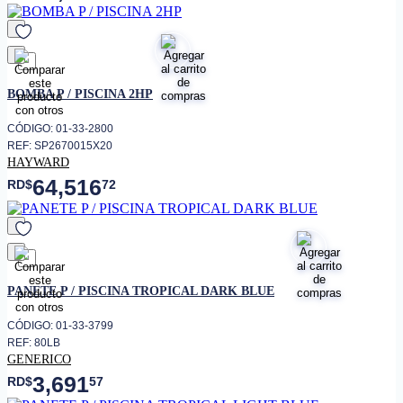
favorito
BOMBA P / PISCINA 2HP
CÓDIGO: 01-33-2800
REF: SP2670015X20
HAYWARD
64,516
RD$
72
favorito
PANETE P / PISCINA TROPICAL DARK BLUE
CÓDIGO: 01-33-3799
REF: 80LB
GENERICO
3,691
RD$
57