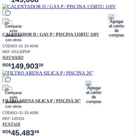
favorito
CALENTADOR D / GAS P / PISCINA 135BTU 110V
CÓDIGO: 01-33-4048
REF: HS135FDP
HAYWARD
149,903
RD$
39
favorito
FILTRO ARENA SILICA P / PISCINA 26”
CÓDIGO: 01-33-4008
REF: 145333
PENTAIR
45,483
RD$
49