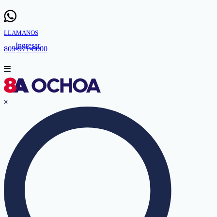
LLAMANOS
Ingresar
809-971-8000