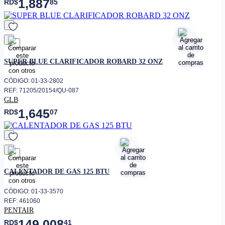
1,887
RD$
85
favorito
SUPER BLUE CLARIFICADOR ROBARD 32 ONZ
CÓDIGO: 01-33-2802
REF: 71205/20154/QU-087
GLB
1,645
RD$
07
favorito
CALENTADOR DE GAS 125 BTU
CÓDIGO: 01-33-3570
REF: 461060
PENTAIR
149,008
RD$
41