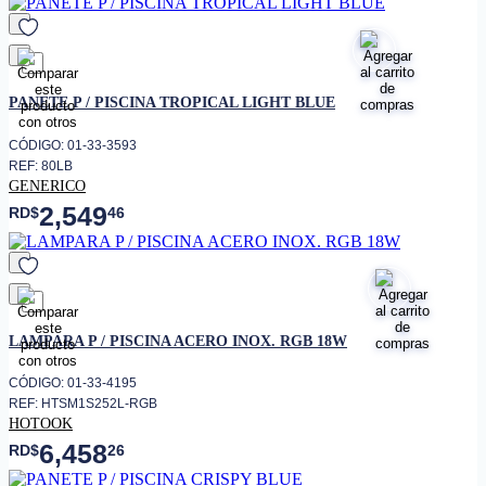
favorito
PANETE P / PISCINA TROPICAL LIGHT BLUE
CÓDIGO: 01-33-3593
REF: 80LB
GENERICO
2,549
RD$
46
favorito
LAMPARA P / PISCINA ACERO INOX. RGB 18W
CÓDIGO: 01-33-4195
REF: HTSM1S252L-RGB
HOTOOK
6,458
RD$
26