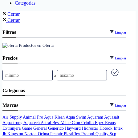
Categorías
Cerrar
Cerrar
Filtros
Limpiar
Productos en Oferta
Precios
Limpiar
a
Categorías
Marcas
Limpiar
Air Supply
Animal Pro
Aqua Klean
Aqua Swim
Aquaram
Aquasalt
Aquastrong
Aquatech
Astral
Best Value
Cmp
Criollo
Epex
Evans
Extranjera
Game
General
Generico
Hayward
Hidrostar
Hotook
Intex
Jb
Kingston
Norton
Ochoa
Pentair
Plastiflex
Promol
Quality
Scp