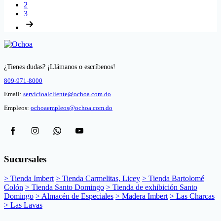
2
3
¿Tienes dudas? ¡Llámanos o escríbenos!
809-971-8000
Email:
servicioalcliente@ochoa.com.do
Empleos:
ochoaempleos@ochoa.com.do
Sucursales
> Tienda Imbert
> Tienda Carmelitas, Licey
> Tienda Bartolomé
Colón
> Tienda Santo Domingo
> Tienda de exhibición Santo
Domingo
> Almacén de Especiales
> Madera Imbert
> Las Charcas
> Las Lavas