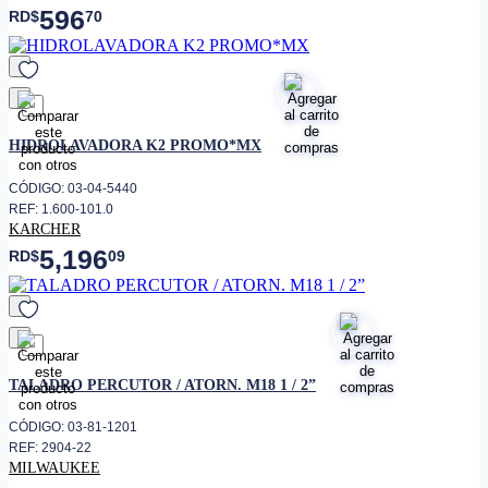
596
RD$
70
favorito
HIDROLAVADORA K2 PROMO*MX
CÓDIGO: 03-04-5440
REF: 1.600-101.0
KARCHER
5,196
RD$
09
favorito
TALADRO PERCUTOR / ATORN. M18 1 / 2”
CÓDIGO: 03-81-1201
REF: 2904-22
MILWAUKEE