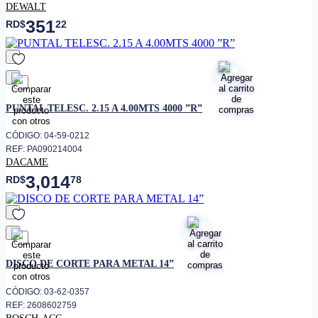
DEWALT
351
RD$
22
favorito
PUNTAL TELESC. 2.15 A 4.00MTS 4000 ”R”
CÓDIGO: 04-59-0212
REF: PA090214004
DACAME
3,014
RD$
78
favorito
DISCO DE CORTE PARA METAL 14”
CÓDIGO: 03-62-0357
REF: 2608602759
BOSCH-ACC