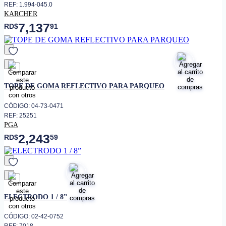
REF: 1.994-045.0
KARCHER
7,137
RD$
91
favorito
TOPE DE GOMA REFLECTIVO PARA PARQUEO
CÓDIGO: 04-73-0471
REF: 25251
PGA
2,243
RD$
59
favorito
ELECTRODO 1 / 8”
CÓDIGO: 02-42-0752