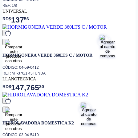
REF: 1/8
UNIVERSAL
137
RD$
56
favorito
HORMIGONERA VERDE 360LTS C / MOTOR
CÓDIGO: 04-59-0412
REF: MT-370/1.45FUNDA
LLANOTECNICA
147,765
RD$
30
favorito
HIDROLAVADORA DOMESTICA K2
CÓDIGO: 03-04-5410