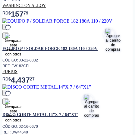
REF: 7018
WASHINGTON ALLOY
157
RD$
79
favorito
EQUIPO P / SOLDAR FORCE 182 180A 110 / 220V
CÓDIGO: 03-22-0332
REF: FW182CEL
FURIUS
4,437
RD$
27
favorito
DISCO CORTE METAL.14”X 7 / 64”X1”
CÓDIGO: 02-16-0670
REF: DW44640