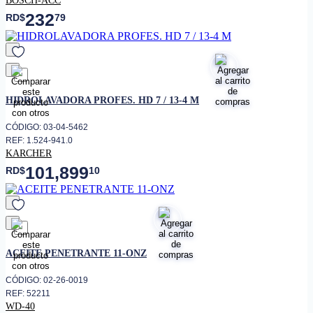
232
RD$
79
favorito
HIDROLAVADORA PROFES. HD 7 / 13-4 M
CÓDIGO: 03-04-5462
REF: 1.524-941.0
KARCHER
101,899
RD$
10
favorito
ACEITE PENETRANTE 11-ONZ
CÓDIGO: 02-26-0019
REF: 52211
WD-40