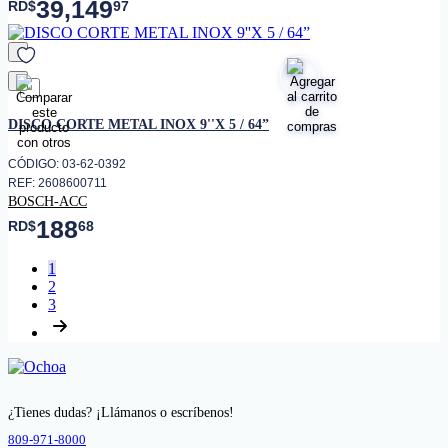
39,149
RD$
97
favorito
DISCO CORTE METAL INOX 9''X 5 / 64”
CÓDIGO: 03-62-0392
REF: 2608600711
BOSCH-ACC
188
RD$
68
1
2
3
¿Tienes dudas? ¡Llámanos o escríbenos!
809-971-8000