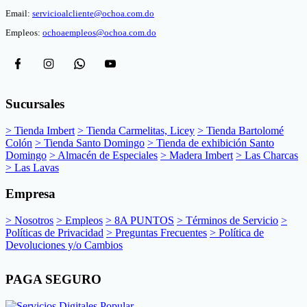
Email:
servicioalcliente@ochoa.com.do
Empleos:
ochoaempleos@ochoa.com.do
Sucursales
> Tienda Imbert
> Tienda Carmelitas, Licey
> Tienda Bartolomé
Colón
> Tienda Santo Domingo
> Tienda de exhibición Santo
Domingo
> Almacén de Especiales
> Madera Imbert
> Las Charcas
> Las Lavas
Empresa
> Nosotros
> Empleos
> 8A PUNTOS
> Términos de Servicio
>
Políticas de Privacidad
> Preguntas Frecuentes
> Política de
Devoluciones y/o Cambios
PAGA SEGURO