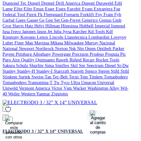
Diamond Tec
Dongil
Dremel
Drill America
Dupont
Duraweld
Edil
Lame
Elite
Elite
Emax
Esser
Essex
Eurobit
Evans
Extranjera
Fag
Federal Tool
Fierst
Fk
Fleetguard
Forearm Forklift
Foy
Fram
Fyh
Garbal
Gates
Gauge
Ge
Gen Set
Gen-Ferret
Generico
Genius
Gmb
Groz
Harris
Hatz
Helvi
Hillman
Himoinsa
Hubbell
Imperial
Inmesol
Iusa
Iveco
Japones
Jason
Jet
Juba
Jyrsa
Karcher
Kd-Tools
Kdf
Kingtony
Koreano
Lenox
Lincoln
Llanotecnica
Lombardini
Loveyoy
Luber Finer
Man
Mavinsa
Mikasa
Milwaukee
Murray
Nacional
National
Newport
Northrock
Norton
Nsk
Ntn
Omen
Optibelt
Parker
Payem
Pittsburg Alleghany
Powergate
Precision
Prodeso
Proquia
Ptc
Puro Aire
Quality
Quimsanto
Rawelt
Ridgid
Rocarr
Rocket.Tools
Sakura
Schulz
Shurlite
Sima
Simflex
Skil
Snr
Spectrum Diesel
St-Dw
Stanley
Stanley-H
Stanley-I
Starcraft
Starrett
Stenco
Steren
Stihl
Stihl
Stinkem
Surtek
Sweiss
Tau
Tec-Belt
Tecni Tem
Timken
Tomasbodero
Tomasbodero
Tramontina-T
Tw
Tyco
Ultra
Umacon
Universal
Uniweld
Vermont America
Victor
Vsm
Wacker
Washington Alloy
Wd-
40
Weiler
Western
Yanmar
Ziggiotto
favorito
ELECTRODO 3 / 32” X 14” UNIVERSAL