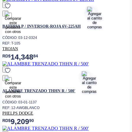
favorito
BATERIA P / INVERSOR-ROJA 6V-225AH
CÓDIGO: 03-12-0324
REF: T-105
TROJAN
14,348
RD$
84
favorito
ALAMBRE TRENZADO THHN R / 500'
CÓDIGO: 03-01-1137
REF: 12-AWGBLANCO
PHELPS DODGE
9,209
RD$
90