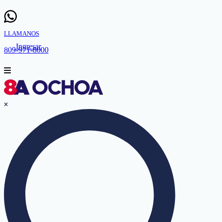
LLAMANOS
Ingresar
809-971-8000