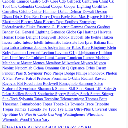
Cablofil
Camsco
Castro
Cctv Core
Cdp
Cellpack
Centurion
Chint
Ck
Tool
Cnc
Colombia
Condusal
Cooper
Cooper Lighting
Cordiflex
Corruflex
Criollo
Cutler Hammer
Dahua
Delmar
Dewalt
Dexson
Disun
Dlp-S
Dlps Eco
Dorcy
Dyno
Eagle
Eco Max
Egauge
Eil
Eko
Elastimold
Electro Mata
Electro Tape
Equibox
Extranjera
Federalpacific
Fluke
Fusetron
G. Electric
Gamma Corona
Gardner
Bender
Gel
General Lighting
Generico
Globe
Gp
Hastings
Helvetia
Homac
Home Delight
Honeywell
Hotook
Hubbell
Ide
Ikelite
Ilukon
Incesa
Inlec
Inteco
Intelli
Intermatic
Interstate
Ion
Iprel
Italiana
Itm
Iusa
Jadco
Jademar
Japones
Joslyn
Jumper
Kalas
Karp
Kingtony
Klein
Koby
Landom
Legrand
Leviton
Leviton-C
Lg
Lightsource
Lithium
Led
Littelfuse
Ls
Luhfser
Lumi-Lamps
Lumicon
Lutron
Machino
Mainhouse
Master
Memca
Metalbox
Milwaukee
Miyaco
Miyaco
Neoluz
Netcomlab
Ochoa
Omnium
On Q
Optiance
Orbis
Osram
Panduit
Pass & Seymour
Peco
Phelps Dodge
Philips
Phonovox
Photon
X
Pien
Power Patrol
Pretecor
Prominsa
Q-Cells
Radiant
Rawelt
Rayovac
Rbi
Revolution
Rockwell
Romagnole
Samsung
Satco
Sealproof
Segurimax
Shamrock
Siemon
Skil
Sma
Smart Life
Soler &
Palau
Solflex
Sonoff
Southwire
Sperry
Stanley
Steck
Steren
Stinger
Sun-Tech
Sylvania
Taian
Tecnolite
Telemecanique
Thomas Betts
Thorsman
Tomasbodero
Topaz
Topaz-Us
Towards
Trace
Tripplite
Trojan
Tulmex
Tutondo
Tw
Tyco
Tye
Ultra
Ultra-Plus
Universal
Unno
Up-Shine
Us Wire & Cable
Usa
Weg
Westinghouse
Wheatland
Wiremold
Wood'S
Yaco
Yary