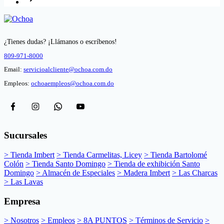
¿Tienes dudas? ¡Llámanos o escríbenos!
809-971-8000
Email:
servicioalcliente@ochoa.com.do
Empleos:
ochoaempleos@ochoa.com.do
Sucursales
> Tienda Imbert
> Tienda Carmelitas, Licey
> Tienda Bartolomé
Colón
> Tienda Santo Domingo
> Tienda de exhibición Santo
Domingo
> Almacén de Especiales
> Madera Imbert
> Las Charcas
> Las Lavas
Empresa
> Nosotros
> Empleos
> 8A PUNTOS
> Términos de Servicio
>