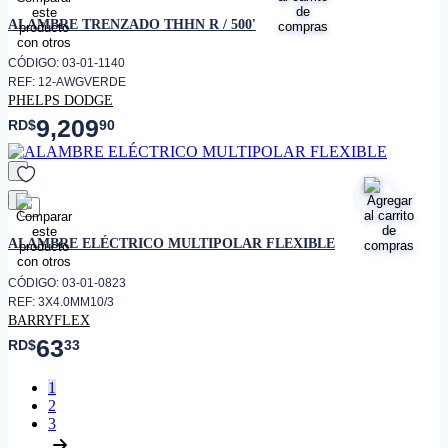
favorito
ALAMBRE TRENZADO THHN R / 500'
CÓDIGO: 03-01-1140
REF: 12-AWGVERDE
PHELPS DODGE
9,209
RD$
90
favorito
ALAMBRE ELÉCTRICO MULTIPOLAR FLEXIBLE
CÓDIGO: 03-01-0823
REF: 3X4.0MM10/3
BARRYFLEX
63
RD$
33
1
2
3