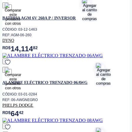
favorito
BATERIA AGM 6V 260A P / INVERSOR
CÓDIGO: 03-12-1463
REF: AGM-06-260
DYNO
14,114
RD$
82
favorito
ALAMBRE ELÉCTRICO TRENZADO 06AWG
CÓDIGO: 03-01-0284
REF: 06-AWGNEGRO
PHELPS DODGE
64
RD$
42