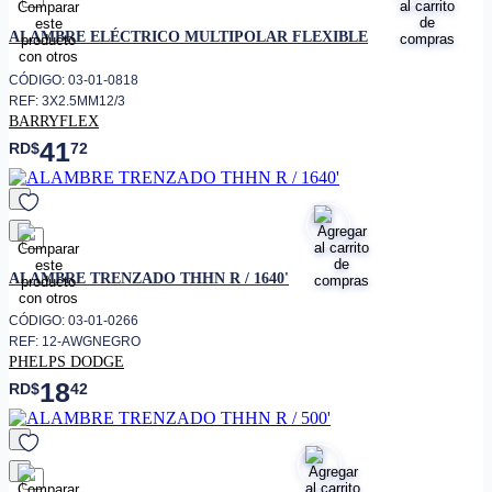
favorito
ALAMBRE ELÉCTRICO MULTIPOLAR FLEXIBLE
CÓDIGO: 03-01-0818
REF: 3X2.5MM12/3
BARRYFLEX
41
RD$
72
favorito
ALAMBRE TRENZADO THHN R / 1640'
CÓDIGO: 03-01-0266
REF: 12-AWGNEGRO
PHELPS DODGE
18
RD$
42