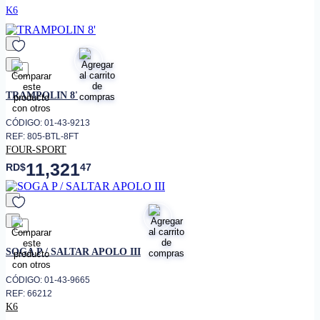
K6
favorito
TRAMPOLIN 8'
CÓDIGO: 01-43-9213
REF: 805-BTL-8FT
FOUR-SPORT
11,321
RD$
47
favorito
SOGA P / SALTAR APOLO III
CÓDIGO: 01-43-9665
REF: 66212
K6