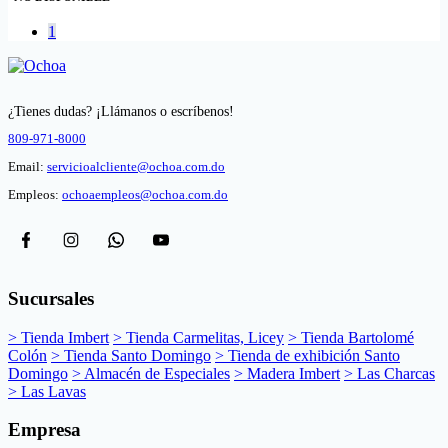
1
¿Tienes dudas? ¡Llámanos o escríbenos!
809-971-8000
Email:
servicioalcliente@ochoa.com.do
Empleos:
ochoaempleos@ochoa.com.do
Sucursales
> Tienda Imbert
> Tienda Carmelitas, Licey
> Tienda Bartolomé
Colón
> Tienda Santo Domingo
> Tienda de exhibición Santo
Domingo
> Almacén de Especiales
> Madera Imbert
> Las Charcas
> Las Lavas
Empresa