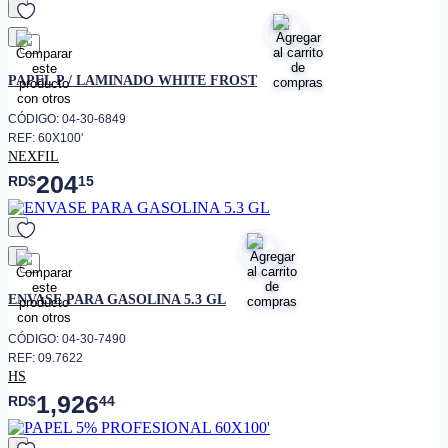
favorito
PAPEL P / LAMINADO WHITE FROST
CÓDIGO: 04-30-6849
REF: 60X100'
NEXFIL
204
RD$
15
favorito
ENVASE PARA GASOLINA 5.3 GL
CÓDIGO: 04-30-7490
REF: 09.7622
HS
1,926
RD$
44