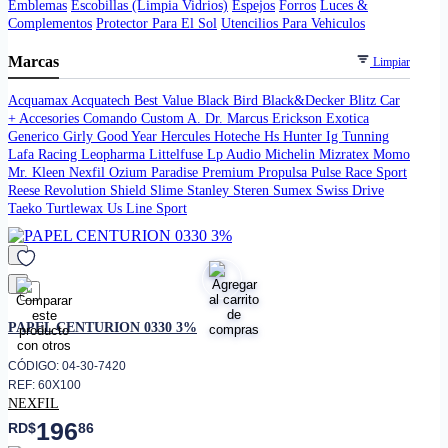
Emblemas
Escobillas (Limpia Vidrios)
Espejos
Forros
Luces &
Complementos
Protector Para El Sol
Utencilios Para Vehiculos
Marcas
Limpiar
Acquamax
Acquatech
Best Value
Black Bird
Black&Decker
Blitz
Car
+ Accesories
Comando
Custom A.
Dr. Marcus
Erickson
Exotica
Generico
Girly
Good Year
Hercules
Hoteche
Hs
Hunter
Ig Tunning
Lafa Racing
Leopharma
Littelfuse
Lp Audio
Michelin
Mizratex
Momo
Mr. Kleen
Nexfil
Ozium
Paradise
Premium
Propulsa
Pulse
Race Sport
Reese
Revolution
Shield
Slime
Stanley
Steren
Sumex
Swiss Drive
Taeko
Turtlewax
Us Line Sport
favorito
PAPEL CENTURION 0330 3%
CÓDIGO: 04-30-7420
REF: 60X100
NEXFIL
196
RD$
86