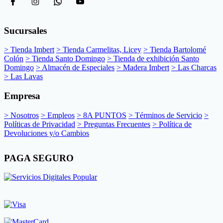
Sucursales
> Tienda Imbert
> Tienda Carmelitas, Licey
> Tienda Bartolomé
Colón
> Tienda Santo Domingo
> Tienda de exhibición Santo
Domingo
> Almacén de Especiales
> Madera Imbert
> Las Charcas
> Las Lavas
Empresa
> Nosotros
> Empleos
> 8A PUNTOS
> Términos de Servicio
>
Políticas de Privacidad
> Preguntas Frecuentes
> Política de
Devoluciones y/o Cambios
PAGA SEGURO