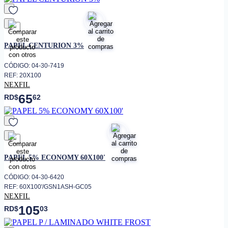
favorito
PAPEL CENTURION 3%
CÓDIGO: 04-30-7419
REF: 20X100
NEXFIL
65
RD$
62
favorito
PAPEL 5% ECONOMY 60X100'
CÓDIGO: 04-30-6420
REF: 60X100'/GSN1ASH-GC05
NEXFIL
105
RD$
03