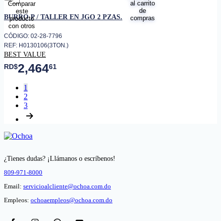
favorito
BURRO P / TALLER EN JGO 2 PZAS.
CÓDIGO: 02-28-7796
REF: H0130106(3TON.)
BEST VALUE
2,464
RD$
61
1
2
3
¿Tienes dudas? ¡Llámanos o escríbenos!
809-971-8000
Email:
servicioalcliente@ochoa.com.do
Empleos:
ochoaempleos@ochoa.com.do