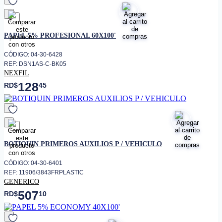
favorito
PAPEL 5% PROFESIONAL 60X100'
CÓDIGO: 04-30-6428
REF: DSN1AS-C-BK05
NEXFIL
128
RD$
45
favorito
BOTIQUIN PRIMEROS AUXILIOS P / VEHICULO
CÓDIGO: 04-30-6401
REF: 11906/3843FRPLASTIC
GENERICO
507
RD$
10