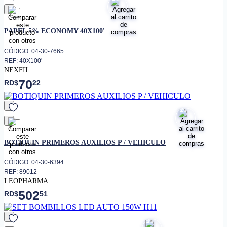
favorito
PAPEL 5% ECONOMY 40X100'
CÓDIGO: 04-30-7665
REF: 40X100'
NEXFIL
70
RD$
22
favorito
BOTIQUIN PRIMEROS AUXILIOS P / VEHICULO
CÓDIGO: 04-30-6394
REF: 89012
LEOPHARMA
502
RD$
51