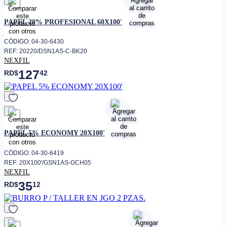
favorito
PAPEL 20% PROFESIONAL 60X100'
CÓDIGO: 04-30-6430
REF: 20220/DSN1AS-C-BK20
NEXFIL
127
RD$
42
favorito
PAPEL 5% ECONOMY 20X100'
CÓDIGO: 04-30-6419
REF: 20X100'/GSN1AS-GCH05
NEXFIL
35
RD$
12