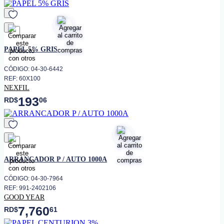
favorito
PAPEL 5% GRIS
CÓDIGO: 04-30-6442
REF: 60X100
NEXFIL
193
RD$
06
favorito
ARRANCADOR P / AUTO 1000A
CÓDIGO: 04-30-7964
REF: 991-2402106
GOOD YEAR
7,760
RD$
61