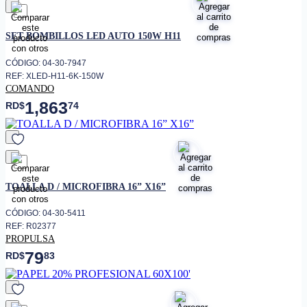
favorito
SET BOMBILLOS LED AUTO 150W H11
CÓDIGO: 04-30-7947
REF: XLED-H11-6K-150W
COMANDO
1,863
RD$
74
favorito
TOALLA D / MICROFIBRA 16” X16”
CÓDIGO: 04-30-5411
REF: R02377
PROPULSA
79
RD$
83