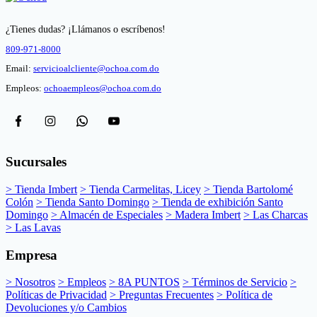
¿Tienes dudas? ¡Llámanos o escríbenos!
809-971-8000
Email:
servicioalcliente@ochoa.com.do
Empleos:
ochoaempleos@ochoa.com.do
Sucursales
> Tienda Imbert
> Tienda Carmelitas, Licey
> Tienda Bartolomé
Colón
> Tienda Santo Domingo
> Tienda de exhibición Santo
Domingo
> Almacén de Especiales
> Madera Imbert
> Las Charcas
> Las Lavas
Empresa
> Nosotros
> Empleos
> 8A PUNTOS
> Términos de Servicio
>
Políticas de Privacidad
> Preguntas Frecuentes
> Política de
Devoluciones y/o Cambios