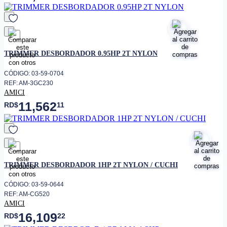
favorito
TRIMMER DESBORDADOR 0.95HP 2T NYLON
CÓDIGO: 03-59-0704
REF: AM-3GC230
AMICI
11,562
RD$
11
favorito
TRIMMER DESBORDADOR 1HP 2T NYLON / CUCHI
CÓDIGO: 03-59-0644
REF: AM-CG520
AMICI
16,109
RD$
22