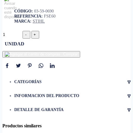
CÓDIGO:
03-59-0690
REFERENCIA:
FSE60
MARCA:
STIHL
UNIDAD
Comprar
▿
CATEGORÍAS
▿
INFORMACION DEL PRODUCTO
• Ancho de corte
350 mm (14'')
▿
DETALLE DE GARANTÍA
• Consumo de corriente
5.3 A
• Diámetro del hilo
2.0 mm (0.08'')
Productos similares
• Frecuencia
60 Hz