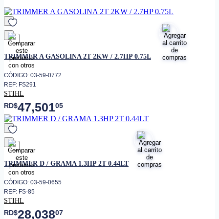
• Herramienta de corte
AutoCut C 6-2
• Longitud total
153 cm
• Manillar
Circular ajustable (tipo Loop)
• Potencia
540 W (0.6 kW)
favorito
• Tensión nominal
120 V
TRIMMER A GASOLINA 2T 2KW / 2.7HP 0.75L
• Tipo de eje
Curvo
CÓDIGO: 03-59-0772
• Tipo de motor
Eléctrico con escobillas
REF: FS291
STIHL
47,501
RD$
05
favorito
TRIMMER D / GRAMA 1.3HP 2T 0.44LT
CÓDIGO: 03-59-0655
REF: FS-85
STIHL
28,038
RD$
07