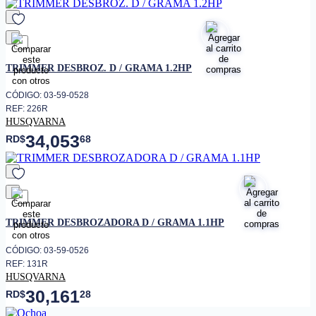
favorito
TRIMMER DESBROZ. D / GRAMA 1.2HP
CÓDIGO: 03-59-0528
REF: 226R
HUSQVARNA
34,053
RD$
68
favorito
TRIMMER DESBROZADORA D / GRAMA 1.1HP
CÓDIGO: 03-59-0526
REF: 131R
HUSQVARNA
30,161
RD$
28