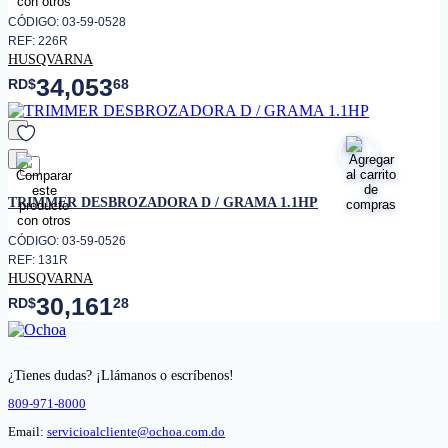
CÓDIGO: 03-59-0528
REF: 226R
HUSQVARNA
34,053
RD$
68
favorito
TRIMMER DESBROZADORA D / GRAMA 1.1HP
CÓDIGO: 03-59-0526
REF: 131R
HUSQVARNA
30,161
RD$
28
¿Tienes dudas? ¡Llámanos o escríbenos!
809-971-8000
Email:
servicioalcliente@ochoa.com.do