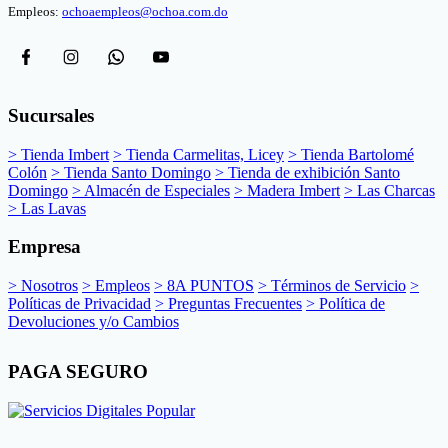
Empleos:
ochoaempleos@ochoa.com.do
Sucursales
> Tienda Imbert
> Tienda Carmelitas, Licey
> Tienda Bartolomé
Colón
> Tienda Santo Domingo
> Tienda de exhibición Santo
Domingo
> Almacén de Especiales
> Madera Imbert
> Las Charcas
> Las Lavas
Empresa
> Nosotros
> Empleos
> 8A PUNTOS
> Términos de Servicio
>
Políticas de Privacidad
> Preguntas Frecuentes
> Política de
Devoluciones y/o Cambios
PAGA SEGURO