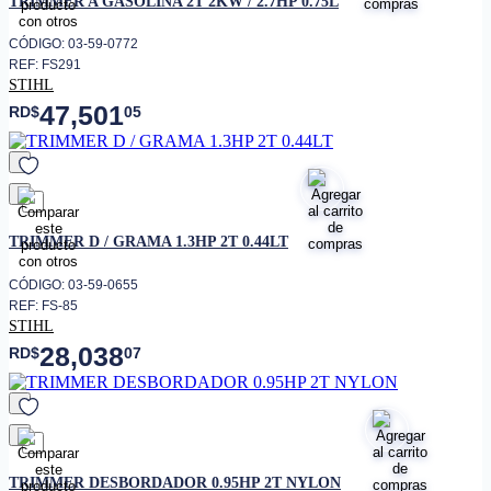
TRIMMER A GASOLINA 2T 2KW / 2.7HP 0.75L
• Cabezal de nailon
T45X M12
CÓDIGO: 03-59-0772
• Cuchilla para hierba
Multi 330-2
REF: FS291
STIHL
• Tipo de arnés
Doble estándar
47,501
RD$
05
• Tipo de manillar
Asimétrico (bicicleta)
favorito
TRIMMER D / GRAMA 1.3HP 2T 0.44LT
CÓDIGO: 03-59-0655
REF: FS-85
STIHL
28,038
RD$
07
favorito
TRIMMER DESBORDADOR 0.95HP 2T NYLON