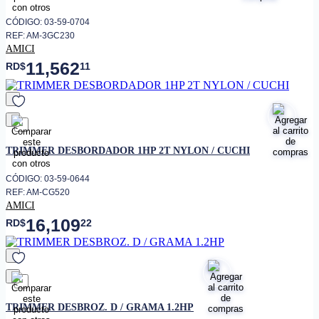
CÓDIGO: 03-59-0704
REF: AM-3GC230
AMICI
11,562
RD$
11
favorito
TRIMMER DESBORDADOR 1HP 2T NYLON / CUCHI
CÓDIGO: 03-59-0644
REF: AM-CG520
AMICI
16,109
RD$
22
favorito
TRIMMER DESBROZ. D / GRAMA 1.2HP