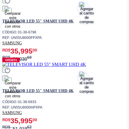
favorito
TELEVISOR LED 55" SMART UHD 4K
CÓDIGO: 01-38-6798
REF: UN55U8000FPXPA
SAMSUNG
35,995
RD$
00
RD$
69
50,030
OFERTA
favorito
TELEVISOR LED 55" SMART UHD 4K
CÓDIGO: 01-38-6933
REF: UN55U8000HPXPA
SAMSUNG
35,995
RD$
00
RD$
62
51,019