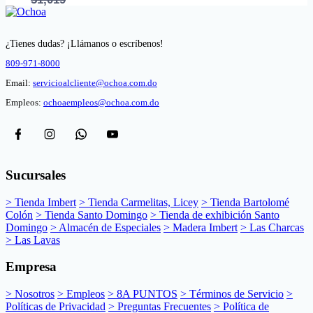
¿Tienes dudas? ¡Llámanos o escríbenos!
809-971-8000
Email:
servicioalcliente@ochoa.com.do
Empleos:
ochoaempleos@ochoa.com.do
Sucursales
> Tienda Imbert
> Tienda Carmelitas, Licey
> Tienda Bartolomé
Colón
> Tienda Santo Domingo
> Tienda de exhibición Santo
Domingo
> Almacén de Especiales
> Madera Imbert
> Las Charcas
> Las Lavas
Empresa
> Nosotros
> Empleos
> 8A PUNTOS
> Términos de Servicio
>
Políticas de Privacidad
> Preguntas Frecuentes
> Política de