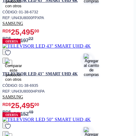
TELEVISOR LED 43" SMART UHD 4K
• Tecnologías
CÓDIGO: 01-38-6732
• PurColor
REF: UN43U8000FPXPA
SAMSUNG
• Motion Xcelerator
25,495
RD$
00
• UHD Dimming
RD$
22
33,197
• Mega Contrast
OFERTA
Control por voz, Screen
• Funciones adicionales
Mirroring, Apps de streaming
• Montaje
Compatible con soporte VESA
favorito
• Dimensiones sin base
1554.3 x 892.9 x 62.5 mm
TELEVISOR LED 43" SMART UHD 4K
• Peso sin base
23.4 kg
CÓDIGO: 01-38-6935
REF: UN43U8000HPXPA
SAMSUNG
25,495
RD$
00
RD$
49
34,152
OFERTA