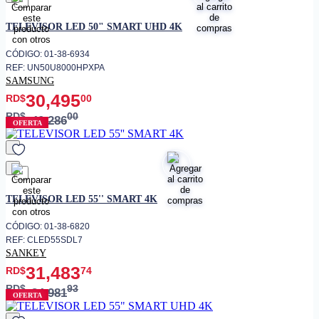
favorito
TELEVISOR LED 50" SMART UHD 4K
CÓDIGO: 01-38-6934
REF: UN50U8000HPXPA
SAMSUNG
30,495
RD$
00
RD$
00
40,286
OFERTA
favorito
TELEVISOR LED 55'' SMART 4K
CÓDIGO: 01-38-6820
REF: CLED55SDL7
SANKEY
31,483
RD$
74
RD$
93
34,981
OFERTA