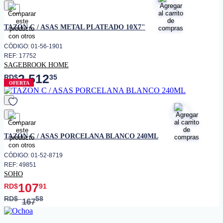
favorito
TAZON C / ASAS METAL PLATEADO 10X7"
CÓDIGO: 01-56-1901
REF: 17752
SAGEBROOK HOME
2,512
RD$
35
OFERTA
favorito
TAZON C / ASAS PORCELANA BLANCO 240ML
CÓDIGO: 01-52-8719
REF: 49851
SOHO
107
RD$
91
RD$
58
167