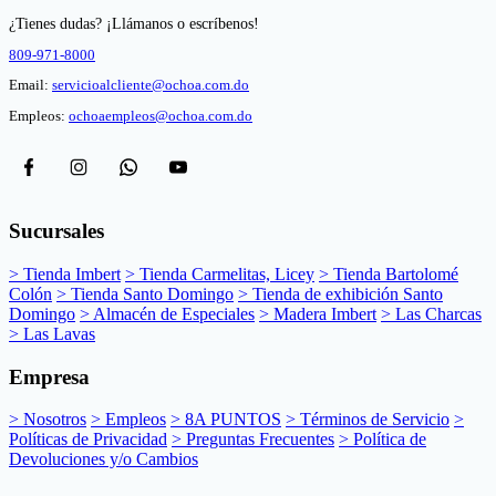
¿Tienes dudas? ¡Llámanos o escríbenos!
809-971-8000
Email:
servicioalcliente@ochoa.com.do
Empleos:
ochoaempleos@ochoa.com.do
Sucursales
> Tienda Imbert
> Tienda Carmelitas, Licey
> Tienda Bartolomé
Colón
> Tienda Santo Domingo
> Tienda de exhibición Santo
Domingo
> Almacén de Especiales
> Madera Imbert
> Las Charcas
> Las Lavas
Empresa
> Nosotros
> Empleos
> 8A PUNTOS
> Términos de Servicio
>
Políticas de Privacidad
> Preguntas Frecuentes
> Política de
Devoluciones y/o Cambios