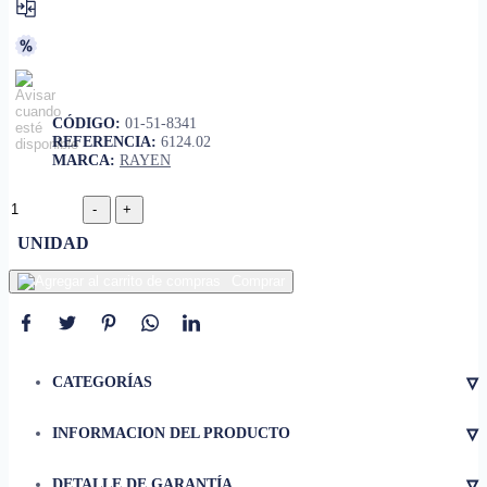
CÓDIGO:
01-51-8341
REFERENCIA:
6124.02
MARCA:
RAYEN
UNIDAD
Comprar
▿
CATEGORÍAS
▿
INFORMACION DEL PRODUCTO
• El área del tablero mide 110 x
33 centímetros.
▿
DETALLE DE GARANTÍA