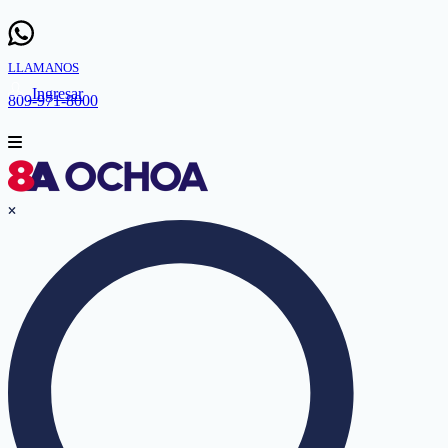
LLAMANOS
Ingresar
809-971-8000