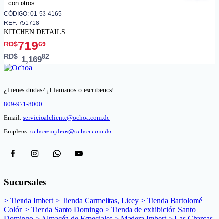
CÓDIGO: 01-53-4165
REF: 751718
KITCHEN DETAILS
719
RD$
69
RD$
82
1,169
¿Tienes dudas? ¡Llámanos o escríbenos!
809-971-8000
Email:
servicioalcliente@ochoa.com.do
Empleos:
ochoaempleos@ochoa.com.do
Sucursales
> Tienda Imbert
> Tienda Carmelitas, Licey
> Tienda Bartolomé
Colón
> Tienda Santo Domingo
> Tienda de exhibición Santo
Domingo
> Almacén de Especiales
> Madera Imbert
> Las Charcas