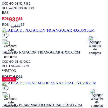
CÓDIGO: 01-52-7385
REF: 4209933SURTIDO
RAZ
930
RD$
88
RD$
52
1,447
favorito
TABLA D / NATACION TRIANGULAR 43X30X3CM
CÓDIGO: 01-43-9919
REF: EVA-2040ORG
WESTON
548
RD$
33
OFERTA
favorito
TABLA D / PICAR MADERA NATURAL 15X54X2CM