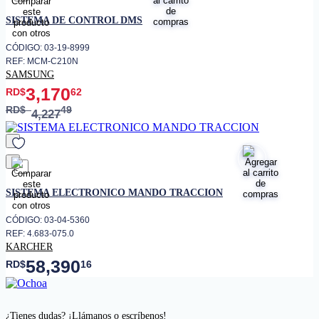
favorito
SISTEMA DE CONTROL DMS
CÓDIGO: 03-19-8999
REF: MCM-C210N
SAMSUNG
3,170
RD$
62
RD$
49
4,227
favorito
SISTEMA ELECTRONICO MANDO TRACCION
CÓDIGO: 03-04-5360
REF: 4.683-075.0
KARCHER
58,390
RD$
16
¿Tienes dudas? ¡Llámanos o escríbenos!