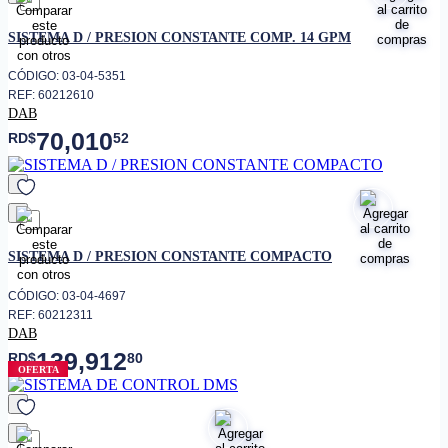
favorito
SISTEMA D / PRESION CONSTANTE COMP. 14 GPM
CÓDIGO: 03-04-5351
REF: 60212610
DAB
70,010
RD$
52
favorito
SISTEMA D / PRESION CONSTANTE COMPACTO
CÓDIGO: 03-04-4697
REF: 60212311
DAB
139,912
RD$
80
OFERTA