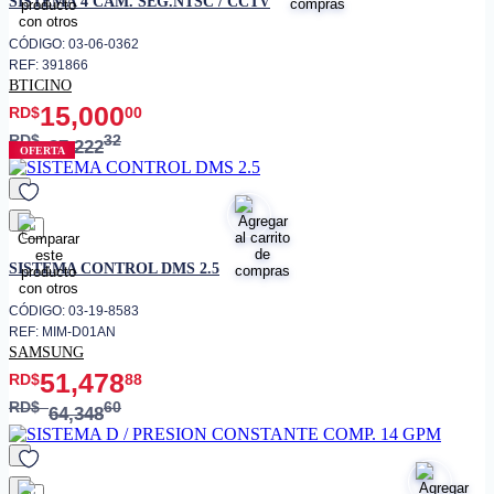
SISTEMA 4 CAM. SEG.NTSC / CCTV
• Dimensión neta exterior
880 x 638 x 310mm
• Peso neto (interior)
11.6 kg
CÓDIGO: 03-06-0362
REF: 391866
• Peso neto (exterior)
40.6 kg
BTICINO
• Wifi integrado
15,000
RD$
00
RD$
32
37,222
OFERTA
favorito
SISTEMA CONTROL DMS 2.5
CÓDIGO: 03-19-8583
REF: MIM-D01AN
SAMSUNG
51,478
RD$
88
RD$
60
64,348