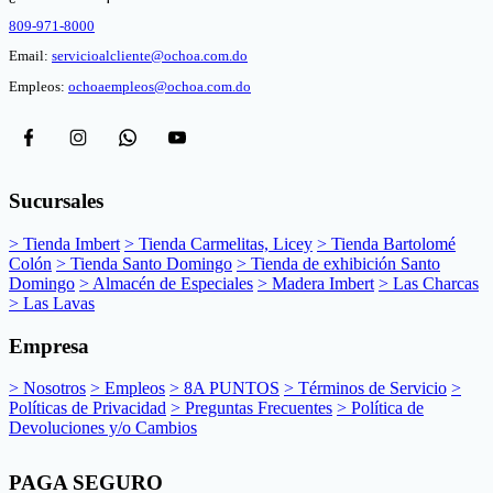
809-971-8000
Email:
servicioalcliente@ochoa.com.do
Empleos:
ochoaempleos@ochoa.com.do
Sucursales
> Tienda Imbert
> Tienda Carmelitas, Licey
> Tienda Bartolomé
Colón
> Tienda Santo Domingo
> Tienda de exhibición Santo
Domingo
> Almacén de Especiales
> Madera Imbert
> Las Charcas
> Las Lavas
Empresa
> Nosotros
> Empleos
> 8A PUNTOS
> Términos de Servicio
>
Políticas de Privacidad
> Preguntas Frecuentes
> Política de
Devoluciones y/o Cambios
PAGA SEGURO