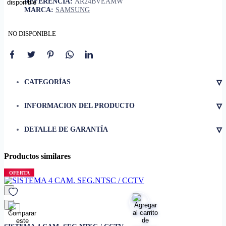
REFERENCIA:
AR24BVEAMW
MARCA:
SAMSUNG
NO DISPONIBLE
▿
CATEGORÍAS
▿
INFORMACION DEL PRODUCTO
• Capacidad de refrigeración
22000 Btu/hr
▿
DETALLE DE GARANTÍA
• Capacidad(refrigeración,
5620~24 000 Btu/hr
mín-máx)
Productos similares
• SEER
19.0 BTU/hW
OFERTA
• EER
3.32 W/W
• Modelo
AR24BVEAMW
• Consumo de energía
1944 W
• Dimensión neta
1055 x 299 x 215mm
favorito