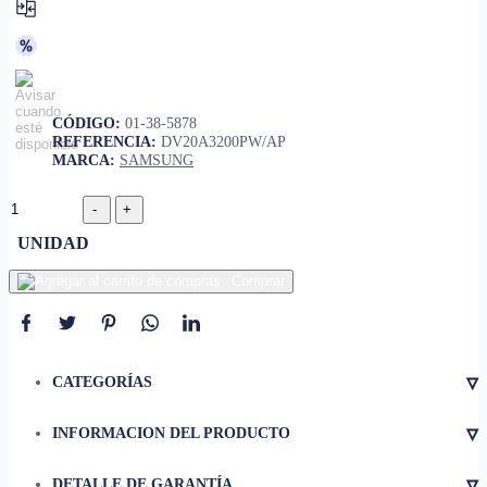
CÓDIGO:
01-38-5878
REFERENCIA:
DV20A3200PW/AP
MARCA:
SAMSUNG
UNIDAD
Comprar
▿
CATEGORÍAS
▿
INFORMACION DEL PRODUCTO
• Capacidad
44 lbs (20 kg)
▿
DETALLE DE GARANTÍA
• Dimensiones
686 x 1117 x 768 mm