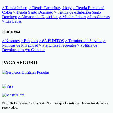
> Tienda Imbert
> Tienda Carmelitas, Licey
> Tienda Bartolomé
Colón
> Tienda Santo Domingo
> Tienda de exhibición Santo
Domingo
> Almacén de Especiales
> Madera Imbert
> Las Charcas
> Las Lavas
Empresa
> Nosotros
> Empleos
> 8A PUNTOS
> Términos de Servicio
>
Políticas de Privacidad
> Preguntas Frecuentes
> Política de
Devoluciones y/o Cambios
PAGA SEGURO
© 2026 Ferretería Ochoa S.A. Nombre que Construye. Todos los derechos
reservados.