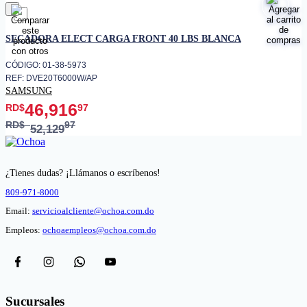
favorito
SECADORA ELECT CARGA FRONT 40 LBS BLANCA
CÓDIGO: 01-38-5973
REF: DVE20T6000W/AP
SAMSUNG
46,916
RD$
97
RD$
97
52,129
¿Tienes dudas? ¡Llámanos o escríbenos!
809-971-8000
Email:
servicioalcliente@ochoa.com.do
Empleos:
ochoaempleos@ochoa.com.do
Sucursales