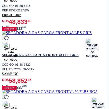
CÓDIGO: 01-38-6315
REF: FDGX22E4EW
FRIGIDAIRE
48,833
RD$
40
RD$
20
65,111
OFERTA
favorito
SECADORA A GAS CARGA FRONT 48 LBS GRIS
CÓDIGO: 01-38-6322
REF: DV22C6370PP/AP
SAMSUNG
58,852
RD$
25
RD$
94
69,237
OFERTA