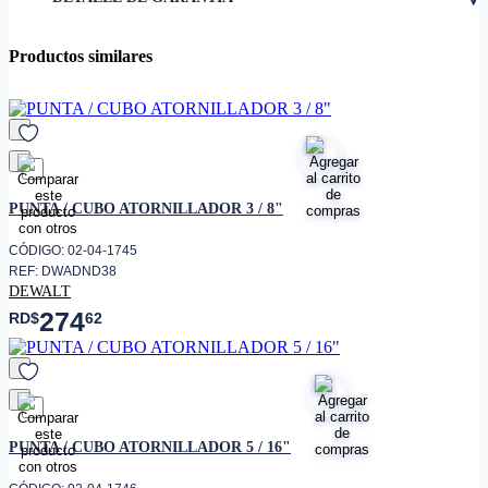
• Diámetro de la punta
2.4 mm
• Longitud
35.2 mm
Productos similares
• Temperatura máxima de
371 °C
operación
• Tipo de punta
Destornillador
Repuesto para cautín de
• Uso
soldadura electrónica de
favorito
precisión
PUNTA / CUBO ATORNILLADOR 3 / 8"
Unidad individual (confirmar
• Presentación
con proveedor)
CÓDIGO: 02-04-1745
REF: DWADND38
DEWALT
274
RD$
62
favorito
PUNTA / CUBO ATORNILLADOR 5 / 16"