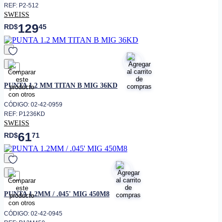
REF: P2-512
SWEISS
129
RD$
45
favorito
PUNTA 1.2 MM TITAN B MIG 36KD
CÓDIGO: 02-42-0959
REF: P1236KD
SWEISS
61
RD$
71
favorito
PUNTA 1.2MM / .045' MIG 450M8
CÓDIGO: 02-42-0945