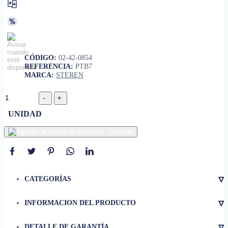
CÓDIGO:
02-42-0854
REFERENCIA:
PTB7
MARCA:
STEREN
UNIDAD
Comprar
▿
CATEGORÍAS
▿
INFORMACION DEL PRODUCTO
Cautín modelo WTCPT de
• Compatibilidad
Steren
▿
DETALLE DE GARANTÍA