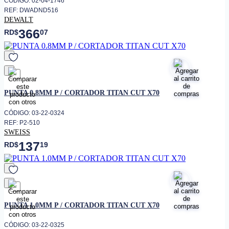
CÓDIGO: 02-04-1746
REF: DWADND516
DEWALT
366
RD$
07
favorito
PUNTA 0.8MM P / CORTADOR TITAN CUT X70
CÓDIGO: 03-22-0324
REF: P2-510
SWEISS
137
RD$
19
favorito
PUNTA 1.0MM P / CORTADOR TITAN CUT X70
CÓDIGO: 03-22-0325