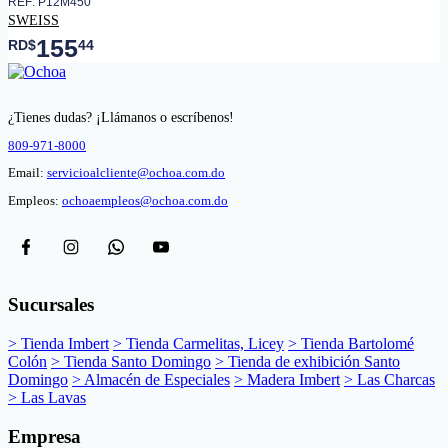
REF: P12M450
SWEISS
155
RD$
44
¿Tienes dudas? ¡Llámanos o escríbenos!
809-971-8000
Email:
servicioalcliente@ochoa.com.do
Empleos:
ochoaempleos@ochoa.com.do
Sucursales
> Tienda Imbert
> Tienda Carmelitas, Licey
> Tienda Bartolomé
Colón
> Tienda Santo Domingo
> Tienda de exhibición Santo
Domingo
> Almacén de Especiales
> Madera Imbert
> Las Charcas
> Las Lavas
Empresa