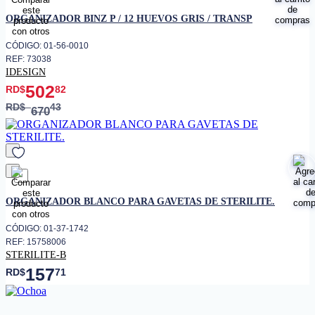
favorito
ORGANIZADOR BINZ P / 12 HUEVOS GRIS / TRANSP
CÓDIGO: 01-56-0010
REF: 73038
IDESIGN
502
RD$
82
RD$
43
670
favorito
ORGANIZADOR BLANCO PARA GAVETAS DE STERILITE.
CÓDIGO: 01-37-1742
REF: 15758006
STERILITE-B
157
RD$
71