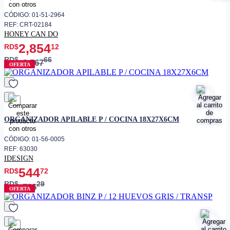
CÓDIGO: 01-51-2964
REF: CRT-02184
HONEY CAN DO
2,854
RD$
12
RD$
66
3,567
OFERTA
favorito
ORGANIZADOR APILABLE P / COCINA 18X27X6CM
CÓDIGO: 01-56-0005
REF: 63030
IDESIGN
544
RD$
72
RD$
29
726
OFERTA