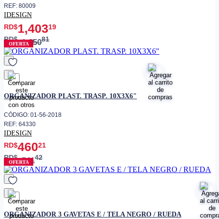
REF: 80009
IDESIGN
1,403
RD$
19
RD$
81
1,650
OFERTA
favorito
ORGANIZADOR PLAST. TRASP. 10X3X6"
CÓDIGO: 01-56-2018
REF: 64330
IDESIGN
460
RD$
21
RD$
42
541
OFERTA
favorito
ORGANIZADOR 3 GAVETAS E / TELA NEGRO / RUEDA