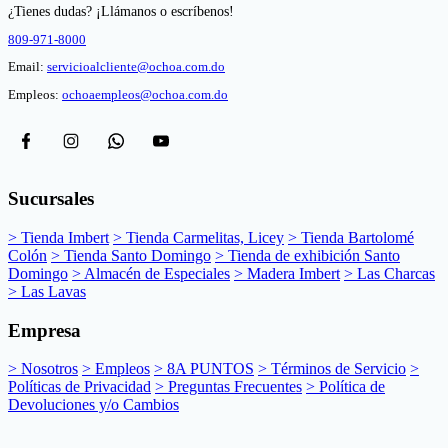
¿Tienes dudas? ¡Llámanos o escríbenos!
809-971-8000
Email:
servicioalcliente@ochoa.com.do
Empleos:
ochoaempleos@ochoa.com.do
Sucursales
> Tienda Imbert
> Tienda Carmelitas, Licey
> Tienda Bartolomé
Colón
> Tienda Santo Domingo
> Tienda de exhibición Santo
Domingo
> Almacén de Especiales
> Madera Imbert
> Las Charcas
> Las Lavas
Empresa
> Nosotros
> Empleos
> 8A PUNTOS
> Términos de Servicio
>
Políticas de Privacidad
> Preguntas Frecuentes
> Política de
Devoluciones y/o Cambios