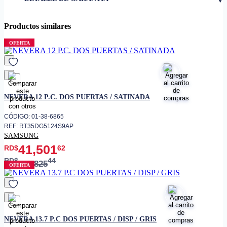
Productos similares
OFERTA
favorito
NEVERA 12 P.C. DOS PUERTAS / SATINADA
CÓDIGO: 01-38-6865
REF: RT35DG5124S9AP
SAMSUNG
41,501
RD$
62
RD$
44
48,825
OFERTA
favorito
NEVERA 13.7 P.C DOS PUERTAS / DISP / GRIS