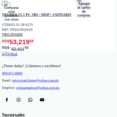
favorito
NEVERA 15.5 PC SBS / DISP / SATINADO
CÓDIGO: 01-38-6175
REF: FRSA15K2HVG
FRIGIDAIRE
53,219
RD$
69
RD$
40
62,611
¿Tienes dudas? ¡Llámanos o escríbenos!
809-971-8000
Email:
servicioalcliente@ochoa.com.do
Empleos:
ochoaempleos@ochoa.com.do
Sucursales