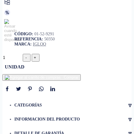
CÓDIGO:
01-52-9291
REFERENCIA:
50350
MARCA:
IGLOO
UNIDAD
Comprar
▿
CATEGORÍAS
▿
INFORMACION DEL PRODUCTO
• Material
Plastico
▿
DETALLE DE GARANTÍA
• Capacidad
50qt