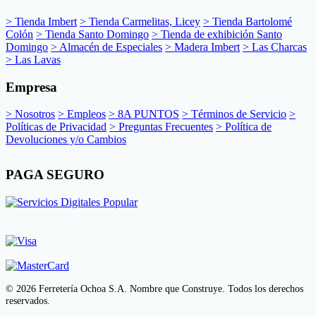
> Tienda Imbert
> Tienda Carmelitas, Licey
> Tienda Bartolomé
Colón
> Tienda Santo Domingo
> Tienda de exhibición Santo
Domingo
> Almacén de Especiales
> Madera Imbert
> Las Charcas
> Las Lavas
Empresa
> Nosotros
> Empleos
> 8A PUNTOS
> Términos de Servicio
>
Políticas de Privacidad
> Preguntas Frecuentes
> Política de
Devoluciones y/o Cambios
PAGA SEGURO
© 2026 Ferretería Ochoa S.A. Nombre que Construye. Todos los derechos
reservados.