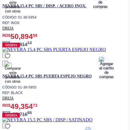
favorito
NEVERA 15.4 PC SBS / DISP. / ACERO INOX.
CÓDIGO: 01-38-5954
REF: INOX
DRIJA
50,894
RD$
58
RD$
12
56,814
OFERTA
favorito
NEVERA 15.4 PC SBS PUERTA ESPEJO NEGRO
CÓDIGO: 01-38-5955
REF: BLACK
DRIJA
49,354
RD$
73
RD$
85
55,716
OFERTA