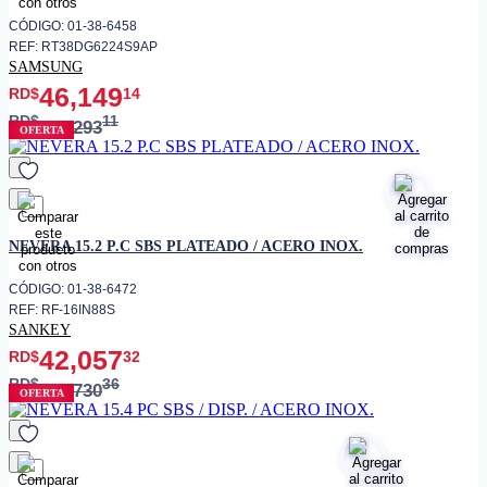
CÓDIGO: 01-38-6458
REF: RT38DG6224S9AP
SAMSUNG
46,149
RD$
14
RD$
11
54,293
OFERTA
favorito
NEVERA 15.2 P.C SBS PLATEADO / ACERO INOX.
CÓDIGO: 01-38-6472
REF: RF-16IN88S
SANKEY
42,057
RD$
32
RD$
36
46,730
OFERTA