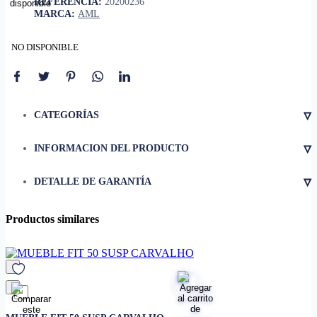
REFERENCIA:
20200236
MARCA:
AML
NO DISPONIBLE
▿
CATEGORÍAS
▿
INFORMACION DEL PRODUCTO
• Mueble en melamina
▿
DETALLE DE GARANTÍA
• Lavabo de cerámica
• Grifo y accesorios no
incluidos
Productos similares
• Dimensión
80 cm
• Montaje suspendido
favorito