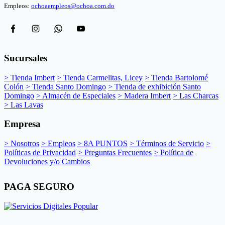
Empleos:
ochoaempleos@ochoa.com.do
Sucursales
> Tienda Imbert
> Tienda Carmelitas, Licey
> Tienda Bartolomé
Colón
> Tienda Santo Domingo
> Tienda de exhibición Santo
Domingo
> Almacén de Especiales
> Madera Imbert
> Las Charcas
> Las Lavas
Empresa
> Nosotros
> Empleos
> 8A PUNTOS
> Términos de Servicio
>
Políticas de Privacidad
> Preguntas Frecuentes
> Política de
Devoluciones y/o Cambios
PAGA SEGURO