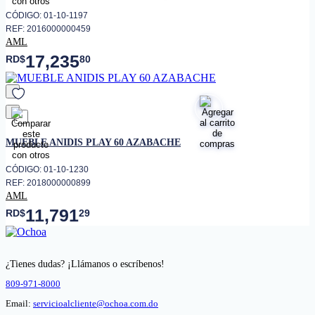
CÓDIGO: 01-10-1197
REF: 2016000000459
AML
17,235
RD$
80
favorito
MUEBLE ANIDIS PLAY 60 AZABACHE
CÓDIGO: 01-10-1230
REF: 2018000000899
AML
11,791
RD$
29
¿Tienes dudas? ¡Llámanos o escríbenos!
809-971-8000
Email:
servicioalcliente@ochoa.com.do