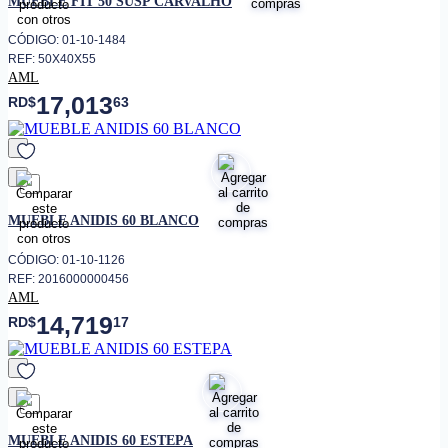
MUEBLE FIT 50 SUSP CARVALHO
CÓDIGO: 01-10-1484
REF: 50X40X55
AML
17,013
RD$
63
favorito
MUEBLE ANIDIS 60 BLANCO
CÓDIGO: 01-10-1126
REF: 2016000000456
AML
14,719
RD$
17
favorito
MUEBLE ANIDIS 60 ESTEPA