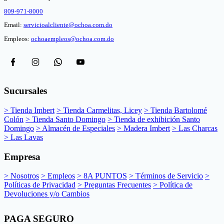
809-971-8000
Email:
servicioalcliente@ochoa.com.do
Empleos:
ochoaempleos@ochoa.com.do
Sucursales
> Tienda Imbert
> Tienda Carmelitas, Licey
> Tienda Bartolomé
Colón
> Tienda Santo Domingo
> Tienda de exhibición Santo
Domingo
> Almacén de Especiales
> Madera Imbert
> Las Charcas
> Las Lavas
Empresa
> Nosotros
> Empleos
> 8A PUNTOS
> Términos de Servicio
>
Políticas de Privacidad
> Preguntas Frecuentes
> Política de
Devoluciones y/o Cambios
PAGA SEGURO