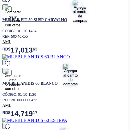
favorito
MUEBLE FIT 50 SUSP CARVALHO
CÓDIGO: 01-10-1484
REF: 50X40X55
AML
17,013
RD$
63
favorito
MUEBLE ANIDIS 60 BLANCO
CÓDIGO: 01-10-1126
REF: 2016000000456
AML
14,719
RD$
17