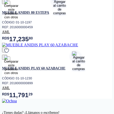
favorito
MUEBLE ANIDIS 80 ESTEPA
CÓDIGO: 01-10-1197
REF: 2016000000459
AML
17,235
RD$
80
favorito
MUEBLE ANIDIS PLAY 60 AZABACHE
CÓDIGO: 01-10-1230
REF: 2018000000899
AML
11,791
RD$
29
¿Tienes dudas? ¡Llámanos o escríbenos!