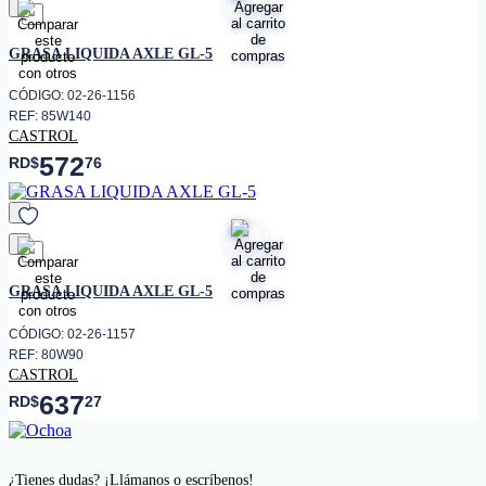
favorito
GRASA LIQUIDA AXLE GL-5
CÓDIGO: 02-26-1156
REF: 85W140
CASTROL
572
RD$
76
favorito
GRASA LIQUIDA AXLE GL-5
CÓDIGO: 02-26-1157
REF: 80W90
CASTROL
637
RD$
27
¿Tienes dudas? ¡Llámanos o escríbenos!