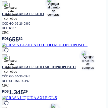
favorito
GRASA BLANCA D / LITIO
CÓDIGO: 02-26-0866
REF: 6037
CRC
655
RD$
82
favorito
GRASA BLANCA D / LITIO MULTIPROPOSITO
CÓDIGO: 04-30-6948
REF: SL3151/14ONZ
CRC
1,345
RD$
29