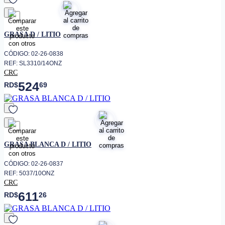
favorito
GRASA D / LITIO
CÓDIGO: 02-26-0838
REF: SL3310/14ONZ
CRC
524
RD$
69
favorito
GRASA BLANCA D / LITIO
CÓDIGO: 02-26-0837
REF: 5037/10ONZ
CRC
611
RD$
26