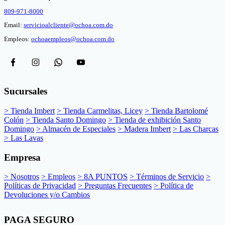
809-971-8000
Email:
servicioalcliente@ochoa.com.do
Empleos:
ochoaempleos@ochoa.com.do
Sucursales
> Tienda Imbert
> Tienda Carmelitas, Licey
> Tienda Bartolomé
Colón
> Tienda Santo Domingo
> Tienda de exhibición Santo
Domingo
> Almacén de Especiales
> Madera Imbert
> Las Charcas
> Las Lavas
Empresa
> Nosotros
> Empleos
> 8A PUNTOS
> Términos de Servicio
>
Políticas de Privacidad
> Preguntas Frecuentes
> Política de
Devoluciones y/o Cambios
PAGA SEGURO