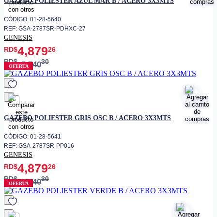
GAZEBO POLIESTER AZUL MAR B / ACERO 3X3MTS
CÓDIGO: 01-28-5640
REF: GSA-2787SR-PDHXC-27
GENESIS
4,879
RD$
26
RD$
30
5,740
OFERTA
favorito
GAZEBO POLIESTER GRIS OSC B / ACERO 3X3MTS
CÓDIGO: 01-28-5641
REF: GSA-2787SR-PP016
GENESIS
4,879
RD$
26
RD$
30
5,740
OFERTA