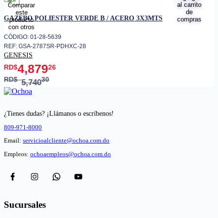
favorito
GAZEBO POLIESTER VERDE B / ACERO 3X3MTS
CÓDIGO: 01-28-5639
REF: GSA-2787SR-PDHXC-28
GENESIS
4,879
RD$
26
RD$
30
5,740
¿Tienes dudas? ¡Llámanos o escríbenos!
809-971-8000
Email:
servicioalcliente@ochoa.com.do
Empleos:
ochoaempleos@ochoa.com.do
Sucursales