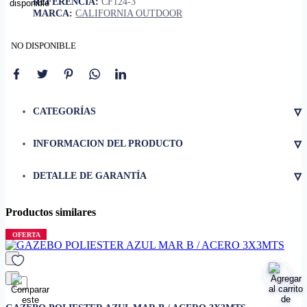
REFERENCIA:
CF124-3
MARCA:
CALIFORNIA OUTDOOR
NO DISPONIBLE
▿
CATEGORÍAS
▿
INFORMACION DEL PRODUCTO
• Gazebo de metal fácil de
instalar
▿
DETALLE DE GARANTÍA
• Súper resistente, con lona
impermeable de polietileno
Productos similares
• Dimensiones
3x3 metros
OFERTA
favorito