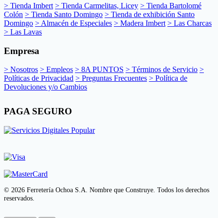
> Tienda Imbert
> Tienda Carmelitas, Licey
> Tienda Bartolomé
Colón
> Tienda Santo Domingo
> Tienda de exhibición Santo
Domingo
> Almacén de Especiales
> Madera Imbert
> Las Charcas
> Las Lavas
Empresa
> Nosotros
> Empleos
> 8A PUNTOS
> Términos de Servicio
>
Políticas de Privacidad
> Preguntas Frecuentes
> Política de
Devoluciones y/o Cambios
PAGA SEGURO
© 2026 Ferretería Ochoa S.A. Nombre que Construye. Todos los derechos
reservados.