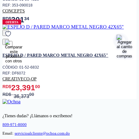
REF: 353-090018
CONCEPTS
301
RD$
34
OFERTA
favorito
ESPEJO D / PARED MARCO METAL NEGRO 42X65"
CÓDIGO: 01-52-6832
REF: DF6072
CREATIVECO-OP
23,391
RD$
00
RD$
00
36,373
¿Tienes dudas? ¡Llámanos o escríbenos!
809-971-8000
Email:
servicioalcliente@ochoa.com.do