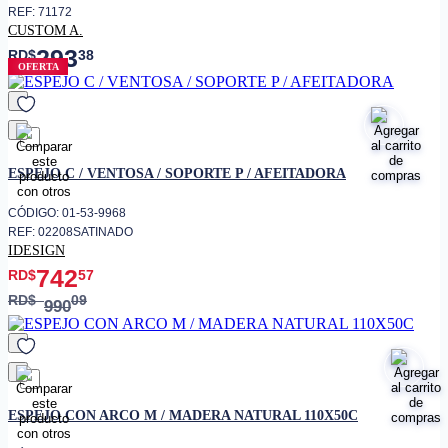
REF: 71172
CUSTOM A.
293
RD$
38
OFERTA
favorito
ESPEJO C / VENTOSA / SOPORTE P / AFEITADORA
CÓDIGO: 01-53-9968
REF: 02208SATINADO
IDESIGN
742
RD$
57
RD$
09
990
favorito
ESPEJO CON ARCO M / MADERA NATURAL 110X50C