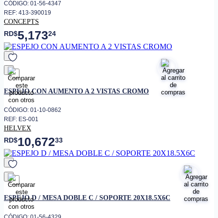
CÓDIGO: 01-56-4347
REF: 413-390019
CONCEPTS
5,173
RD$
24
favorito
ESPEJO CON AUMENTO A 2 VISTAS CROMO
CÓDIGO: 01-10-0862
REF: ES-001
HELVEX
10,672
RD$
33
favorito
ESPEJO D / MESA DOBLE C / SOPORTE 20X18.5X6C
CÓDIGO: 01-56-4329