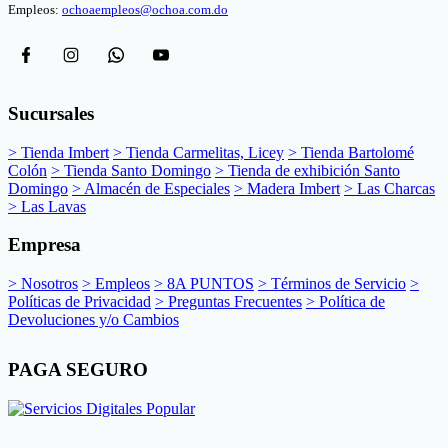
Empleos:
ochoaempleos@ochoa.com.do
Sucursales
> Tienda Imbert
> Tienda Carmelitas, Licey
> Tienda Bartolomé
Colón
> Tienda Santo Domingo
> Tienda de exhibición Santo
Domingo
> Almacén de Especiales
> Madera Imbert
> Las Charcas
> Las Lavas
Empresa
> Nosotros
> Empleos
> 8A PUNTOS
> Términos de Servicio
>
Políticas de Privacidad
> Preguntas Frecuentes
> Política de
Devoluciones y/o Cambios
PAGA SEGURO