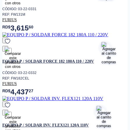
CÓDIGO: 03-22-0331
REF: FW131M
FURIUS
3,615
RD$
60
favorito
EQUIPO P / SOLDAR FORCE 182 180A 110 / 220V
CÓDIGO: 03-22-0332
REF: FW182CEL
FURIUS
4,437
RD$
27
favorito
EQUIPO P / SOLDAR INV. FLEX121 120A 110V