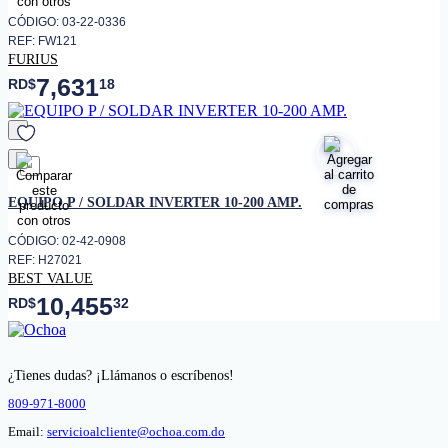
CÓDIGO: 03-22-0336
REF: FW121
FURIUS
7,631
RD$
18
favorito
EQUIPO P / SOLDAR INVERTER 10-200 AMP.
CÓDIGO: 02-42-0908
REF: H27021
BEST VALUE
10,455
RD$
32
¿Tienes dudas? ¡Llámanos o escríbenos!
809-971-8000
Email:
servicioalcliente@ochoa.com.do