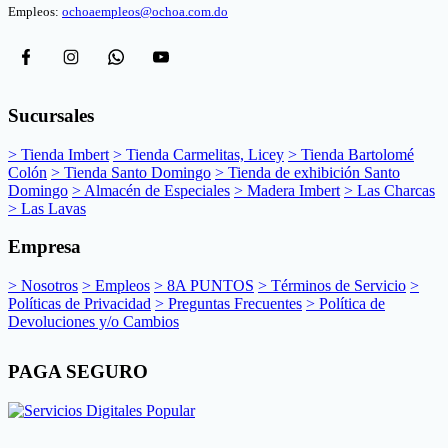
Empleos:
ochoaempleos@ochoa.com.do
Sucursales
> Tienda Imbert
> Tienda Carmelitas, Licey
> Tienda Bartolomé
Colón
> Tienda Santo Domingo
> Tienda de exhibición Santo
Domingo
> Almacén de Especiales
> Madera Imbert
> Las Charcas
> Las Lavas
Empresa
> Nosotros
> Empleos
> 8A PUNTOS
> Términos de Servicio
>
Políticas de Privacidad
> Preguntas Frecuentes
> Política de
Devoluciones y/o Cambios
PAGA SEGURO