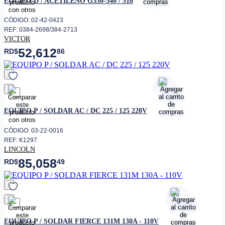
EQUIPO D / ACETILENO G350-540 / 510
• Corriente de entrada máxima
V
Puede usarse con generadores
CÓDIGO: 02-42-0423
• Compatibilidad con
hasta un 30% más pequeños que
REF: 0384-2698/384-2713
generadores
los inversores tradicionales
VICTOR
52,612
Hasta 150 m de cable sin perdida
RD$
86
• Permite extensiones
de potencia
Sobrecorriente,
sobrecalentamiento, bajo voltaje,
• Protección
con pantalla de alarma en panel
frontal
favorito
EQUIPO P / SOLDAR AC / DC 225 / 125 220V
Soldadura profesional industrial
en acero, acero inoxidable,
trabajo pesado en talleres, uso
CÓDIGO: 03-22-0016
• Aplicación
con generadores y en
REF: K1297
instalaciones con voltaje
LINCOLN
variable.
85,058
RD$
49
favorito
EQUIPO P / SOLDAR FIERCE 131M 130A - 110V