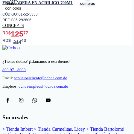
ENSALADERA EN ACRILICO 700ML
CÓDIGO: 01-52-5333
REF: 085-292806
CONCEPTS
125
RD$
77
RD$
43
314
¿Tienes dudas? ¡Llámanos o escríbenos!
809-971-8000
Email:
servicioalcliente@ochoa.com.do
Empleos:
ochoaempleos@ochoa.com.do
Sucursales
> Tienda Imbert
> Tienda Carmelitas, Licey
> Tienda Bartolomé