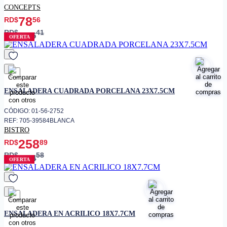
CONCEPTS
78
RD$
56
RD$
41
196
OFERTA
favorito
ENSALADERA CUADRADA PORCELANA 23X7.5CM
CÓDIGO: 01-56-2752
REF: 705-39584BLANCA
BISTRO
258
RD$
89
RD$
58
304
OFERTA
favorito
ENSALADERA EN ACRILICO 18X7.7CM