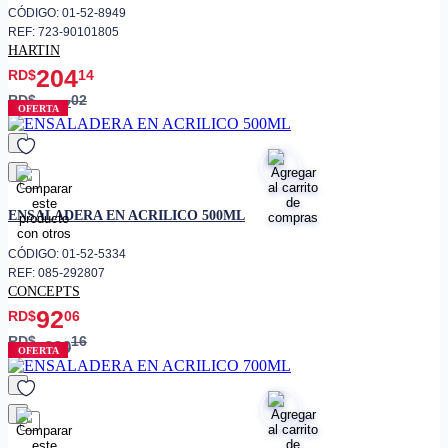
CÓDIGO: 01-52-8949
REF: 723-90101805
HARTIN
204
RD$
14
RD$
02
317
OFERTA
favorito
ENSALADERA EN ACRILICO 500ML
CÓDIGO: 01-52-5334
REF: 085-292807
CONCEPTS
92
RD$
06
RD$
16
230
OFERTA
favorito