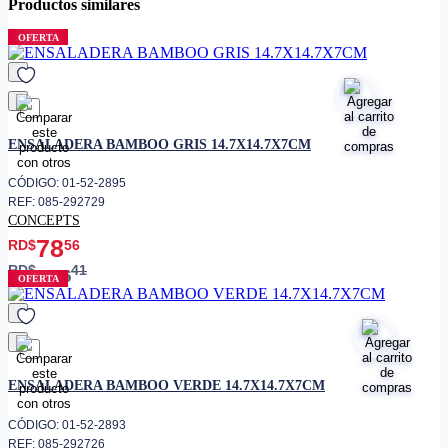
Productos similares
OFERTA
favorito
ENSALADERA BAMBOO GRIS 14.7X14.7X7CM
CÓDIGO: 01-52-2895
REF: 085-292729
CONCEPTS
78
RD$
56
RD$
41
196
OFERTA
favorito
ENSALADERA BAMBOO VERDE 14.7X14.7X7CM
CÓDIGO: 01-52-2893
REF: 085-292726