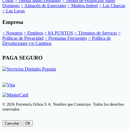
Colón
> Tienda Santo Domingo
> Tienda de exhibición Santo
Domingo
> Almacén de Especiales
> Madera Imbert
> Las Charcas
> Las Lavas
Empresa
> Nosotros
> Empleos
> 8A PUNTOS
> Términos de Servicio
>
Políticas de Privacidad
> Preguntas Frecuentes
> Política de
Devoluciones y/o Cambios
PAGA SEGURO
© 2026 Ferretería Ochoa S.A. Nombre que Construye. Todos los derechos
reservados.
Cancelar
OK